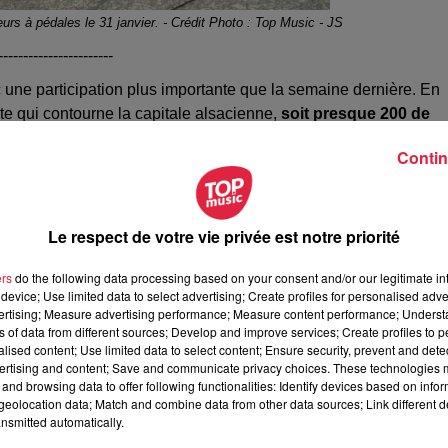
teurs à pédales le 31 janvier. - Crédit Photo : Top Music - JS
-----------------------
 une participation plus importante que la semaine dernière. En
te qui contourne la capitale alsacienne,
soit presque 200 de
Contin
 au tour des
agriculteurs du Haut-Rhin
de manifester leur colè
veau chef du gouvernement, Gabriel Attal, de manière à décider 
 de parole qui ne semble donc pas avoir convaincu
les
Le respect de votre vie privée est notre priorité
uveau.
Le blocage aura lieu ce jeudi à partir de 14h sur
rait durer au minimum 24h.
ers
do the following data processing based on your consent and/or our legitimate int
device; Use limited data to select advertising; Create profiles for personalised adver
vertising; Measure advertising performance; Measure content performance; Unders
ns of data from different sources; Develop and improve services; Create profiles to 
alised content; Use limited data to select content; Ensure security, prevent and detect
ertising and content; Save and communicate privacy choices. These technologies
and browsing data to offer following functionalities: Identify devices based on infor
eolocation data; Match and combine data from other data sources; Link different de
nsmitted automatically.