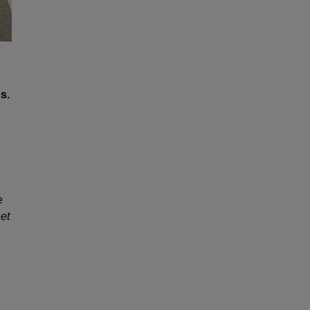
s.
e
et