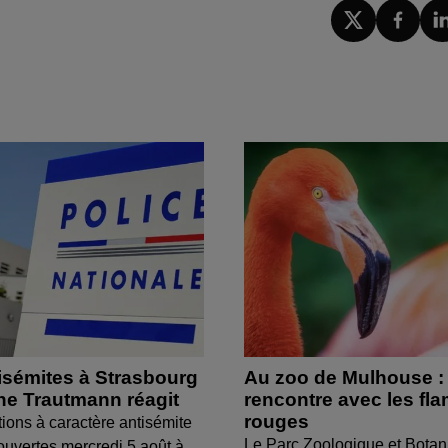
isémites à Strasbourg
Au zoo de Mulhouse :
ine Trautmann réagit
rencontre avec les fl
rouges
tions à caractère antisémite
Le Parc Zoologique et Botan
ouvertes mercredi 5 août à