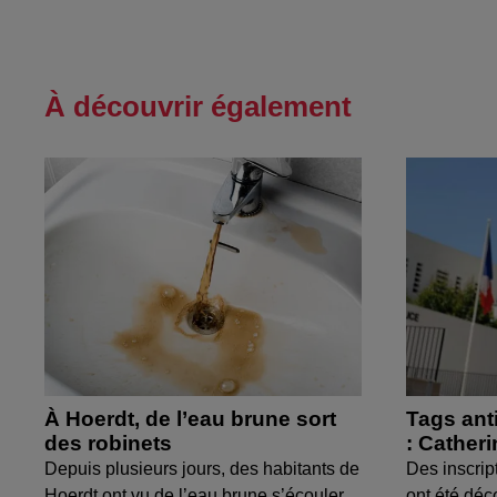
À découvrir également
À Hoerdt, de l’eau brune sort
Tags ant
des robinets
: Cather
Depuis plusieurs jours, des habitants de
Des inscrip
Hoerdt ont vu de l’eau brune s’écouler
ont été déc