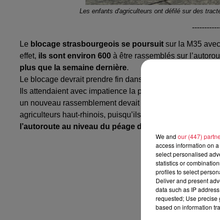
Les enfants d'agriculteurs ont défilé sur des trac
-----------
Le
blocage strasbourgeois se poursuit
sur la M35 avec
effet,
ils sont environ 600
à être rassemblés sur l’autorou
plus que la semaine dernière
.
Le blocage devrait prendre fin dans la soirée.
Jeudi,
c’est
Ils attendaient avec impatience la prise de parole du nou
un nouveau rassemblement devait s’organiser.
Une prise
agriculteurs haut-rhinois, puisqu’ils se rassemblent à no
l’autoroute au niveau du péage d'Ottmarsheim, il dev
We and
our (447) partn
access information on a 
select personalised ad
statistics or combinatio
profiles to select person
Deliver and present adv
data such as IP address 
requested; Use precise g
based on information tra