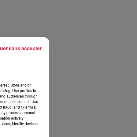
uer sans accepter
re.
si
erest: Store and/or
tising; Use profiles to
tand audiences through
personalise content; Use
 fraud, and fix errors;
 may process personal
mation actively
vices; Identify devices