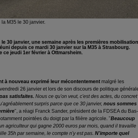
la M35 le 30 janvier.
 le 30 janvier, une semaine après les premières mobilisation
 réuni depuis ce mardi 30 janvier sur la M35 à Strasbourg.
e ce jeudi 1er février à Ottmarsheim.
 ont à nouveau exprimé leur mécontentement
malgré les
vendredi 26 janvier et lors de son discours de politique général
s satisfaites.
Nous ce qu'on veut, c'est des actes, du concret 
qu'agréablement surpris parce que ce 30 janvier,
nous sommes
ernière
", a réagi Franck Sander, président de la FDSEA du Bas-
tamment pointées du doigt par la filière agricole. "
Beaucoup
 agriculteur qui gagne 2000 euros par mois, quand il travaille
ille 35h par semaine, le compte n'y est pas.
N'importe quel