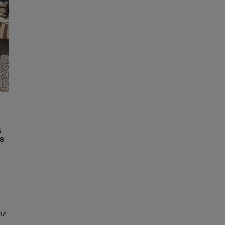
s
ns
ez