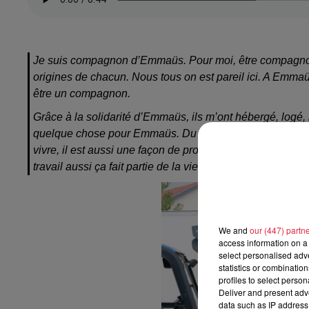
Je suis compagnon d’Emmaüs. Pour moi, être compagnon c
origines de chacun. Nous tous on est pareil ici. A Emmaüs 
être un compagnon.
Grâce à la solidarité d’Emmaüs, ils m’ont hébergé, logé, 
quelque chose pour Emmaüs. Du coup je représente Emma
vivre, il est aussi une façon de prouver son courage et
travail aussi ça fait partie de la vie.
We and
our (447) partn
access information on a 
select personalised ad
statistics or combinatio
profiles to select person
Deliver and present adv
data such as IP address 