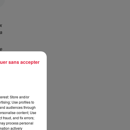
x
ça
re
our
uer sans accepter
erest: Store and/or
tising; Use profiles to
tand audiences through
personalise content; Use
 fraud, and fix errors;
 may process personal
mation actively