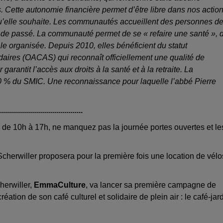
. Cette autonomie financière permet d’être libre dans nos action
u’elle souhaite. Les communautés accueillent des personnes d
ys, de passé. La communauté permet de se « refaire une santé », 
ale organisée. Depuis 2010, elles bénéficient du statut
aires (OACAS) qui reconnaît officiellement une qualité de
arantit l’accès aux droits à la santé et à la retraite. La
 % du SMIC. Une reconnaissance pour laquelle l’abbé Pierre
..........................................
n
de 10h à 17h, ne manquez pas la journée portes ouvertes et le
erwiller proposera pour la première fois une location de vélo
herwiller,
EmmaCulture
, va lancer sa première campagne de
réation de son café culturel et solidaire de plein air : le café-jar