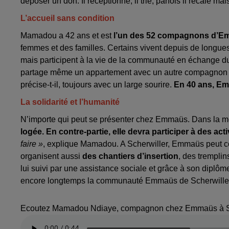
déposer un don. Il réceptionne, il trie, parfois il recale ma
L’accueil sans condition
Mamadou a 42 ans et est
l’un des 52 compagnons d’Em
femmes et des familles. Certains vivent depuis de longues
mais participent à la vie de la communauté en échange du 
partage même un appartement avec un autre compagnon dans
précise-t-il, toujours avec un large sourire.
En 40 ans, Em
La solidarité et l’humanité
N’importe qui peut se présenter chez Emmaüs. Dans la mes
logée. En contre-partie, elle devra participer à des acti
faire »
, explique Mamadou. A Scherwiller, Emmaüs peut c
organisent aussi
des chantiers d’insertion
, des tremplin
lui suivi par une assistance sociale et grâce à son diplôm
encore longtemps la communauté Emmaüs de Scherwille
Ecoutez Mamadou Ndiaye, compagnon chez Emmaüs à Sc