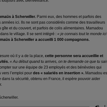
is toujours avec bienveillance.
maüs à Scherwiller.
Parmi eux, des hommes et parfois des
 années ici. Ils ne sont pas considérés comme des travailleurs
gîte et du couvert, et parfois de colis alimentaires. Mamadou
 le village. Il se sent intégré :
« je connais tout le monde ici
maüs à Scherwiller a accueilli 1 000 compagnons.
ure où il y a de la place,
cette personne sera accueillie et
vités.
« Au début quand tu arrives, on te demande ce que tu sai
ompter sur une équipe de 23 employés et des bénévoles qui
s vers l’emploi pour
des « salariés en insertion ».
Mamadou es
e dans la sécurité, obtenu en France, il espère pouvoir aider
r.
herwiller.