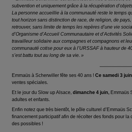
subvention et uniquement grâce à la récupération d’objets
La personne accueillie à la communauté reste le temps q
tout horizon sans distinction de race, de religion, de pa
retrouver, sans limite de temps les repères d’une vie soci
d’Organisme d’Accueil Communautaire et d’Activités Solid
travailleur solidaire aux compagnes et compagnons et leur g
communauté cotise pour eux à l’URSSAF à hauteur de 40
s’est battu tout au long de sa vie. »
...........................
Emmaüs à Scherwiller fête ses 40 ans !
Ce samedi 3 jui
ventes spéciales.
Et le jour du Slow up Alsace,
dimanche 4 juin,
Emmaüs Sch
adultes et enfants.
Enfin notez que très bientôt, le pôle culturel d’Emmaüs Sc
financement participatif afin de récolter des fonds pour la c
des possibles !