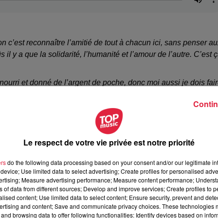
’est reconnaître l’amitié de tout à chacun ici, sans penser au
il y a que la solidarité, l’humanité et l’amour de l’autre. C’est 
nourri et donné de l’argent de poche, donc moi aussi je dois fai
üs dans mon travail. Le travail n’est pas qu’une nécessité p
Contin
 son endurance qui fera de vous un homme envié et respecté. Le
Le respect de votre vie privée est notre priorité
ers
do the following data processing based on your consent and/or our legitimate int
device; Use limited data to select advertising; Create profiles for personalised adver
vertising; Measure advertising performance; Measure content performance; Unders
ns of data from different sources; Develop and improve services; Create profiles to 
alised content; Use limited data to select content; Ensure security, prevent and detect
ertising and content; Save and communicate privacy choices. These technologies
and browsing data to offer following functionalities: Identify devices based on infor