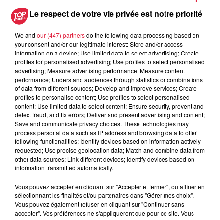
Le respect de votre vie privée est notre priorité
We and
our (447) partners
do the following data processing based on
your consent and/or our legitimate interest: Store and/or access
A lire aussi
information on a device; Use limited data to select advertising; Create
profiles for personalised advertising; Use profiles to select personalised
advertising; Measure advertising performance; Measure content
6 août 2026
performance; Understand audiences through statistics or combinations
À Hoerdt, de l’eau brune sort des
of data from different sources; Develop and improve services; Create
robinets
profiles to personalise content; Use profiles to select personalised
content; Use limited data to select content; Ensure security, prevent and
detect fraud, and fix errors; Deliver and present advertising and content;
Save and communicate privacy choices. These technologies may
process personal data such as IP address and browsing data to offer
following functionalities: Identify devices based on information actively
6 août 2026
requested; Use precise geolocation data; Match and combine data from
Tags antisémites à Strasbourg :
other data sources; Link different devices; Identify devices based on
Catherine Trautmann réagit
information transmitted automatically.
Vous pouvez accepter en cliquant sur "Accepter et fermer", ou affiner en
sélectionnant les finalités et/ou partenaires dans "Gérer mes choix".
Vous pouvez également refuser en cliquant sur "Continuer sans
6 août 2026
accepter". Vos préférences ne s'appliqueront que pour ce site. Vous
Au zoo de Mulhouse : rencontre