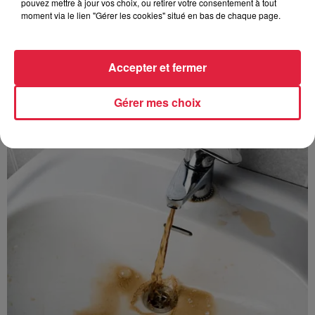
pouvez mettre à jour vos choix, ou retirer votre consentement à tout
avec les flamants rouges
moment via le lien "Gérer les cookies" situé en bas de chaque page.
Accepter et fermer
Gérer mes choix
À découvrir également