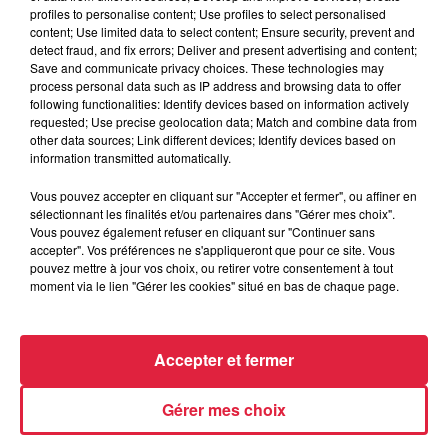
profiles to personalise content; Use profiles to select personalised
content; Use limited data to select content; Ensure security, prevent and
detect fraud, and fix errors; Deliver and present advertising and content;
Save and communicate privacy choices. These technologies may
process personal data such as IP address and browsing data to offer
following functionalities: Identify devices based on information actively
requested; Use precise geolocation data; Match and combine data from
other data sources; Link different devices; Identify devices based on
information transmitted automatically.
À Hoerdt, de l’eau brune sort des robinets
Vous pouvez accepter en cliquant sur "Accepter et fermer", ou affiner en
Depuis plusieurs jours, des habitants de Hoerdt ont vu de
sélectionnant les finalités et/ou partenaires dans "Gérer mes choix".
l’eau brune s’écouler de leurs robinets. Face aux
Vous pouvez également refuser en cliquant sur "Continuer sans
accepter". Vos préférences ne s'appliqueront que pour ce site. Vous
nombreuses interrogations, la municipalité a pris...
pouvez mettre à jour vos choix, ou retirer votre consentement à tout
moment via le lien "Gérer les cookies" situé en bas de chaque page.
Accepter et fermer
Gérer mes choix