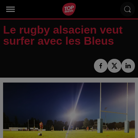
Le rugby alsacien veut
surfer avec les Bleus