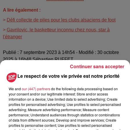
--------------------------
A lire également :
>
Défi collecte de piles pour les clubs alsaciens de foot
>
Gavrilovic, le basketteur inconnu chez nous, star à
l'étranger
Publié : 7 septembre 2023 à 14h54 - Modifié : 30 octobre
2025 à 16h48 Sébastien RUFFET
Continuer sans accepter
Le respect de votre vie privée est notre priorité
We and
our (447) partners
do the following data processing based on
your consent and/or our legitimate interest: Store and/or access
information on a device; Use limited data to select advertising; Create
profiles for personalised advertising; Use profiles to select personalised
advertising; Measure advertising performance; Measure content
performance; Understand audiences through statistics or combinations
of data from different sources; Develop and improve services; Create
profiles to personalise content; Use profiles to select personalised