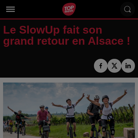
Le SlowUp fait son
grand retour en Alsace !