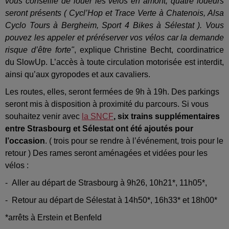
vous conseille de louer les vélos en amont, quatre loueurs
seront présents ( Cycl’Hop et Trace Verte à Chatenois, Alsa
Cyclo Tours à Bergheim, Sport 4 Bikes à Sélestat ). Vous
pouvez les appeler et préréserver vos vélos car la demande
risque d’être forte"
, explique Christine Becht, coordinatrice
du SlowUp. L’accès à toute circulation motorisée est interdit,
ainsi qu’aux gyropodes et aux cavaliers.
Les routes, elles, seront fermées de 9h à 19h. Des parkings
seront mis à disposition à proximité du parcours. Si vous
souhaitez venir avec
la SNCF
, six trains supplémentaires
entre Strasbourg et Sélestat ont été ajoutés pour
l’occasion
. ( trois pour se rendre à l’événement, trois pour le
retour ) Des rames seront aménagées et vidées pour les
vélos :
- Aller au départ de Strasbourg à 9h26, 10h21*, 11h05*,
- Retour au départ de Sélestat à 14h50*, 16h33* et 18h00*
*arrêts à Erstein et Benfeld