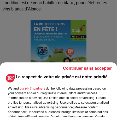
condition est de venir habiller en blanc, pour célébrer les
vins blancs d’Alsace.
Continuer sans accepter
Le respect de votre vie privée est notre priorité
We and
our (447) partners
do the following data processing based on
your consent and/or our legitimate interest: Store and/or access
information on a device; Use limited data to select advertising; Create
................................................
profiles for personalised advertising; Use profiles to select personalised
advertising; Measure advertising performance; Measure content
A lire également :
performance; Understand audiences through statistics or combinations
of data from different sources; Develop and improve services; Create
Estelle challenge : au boulot à vélo