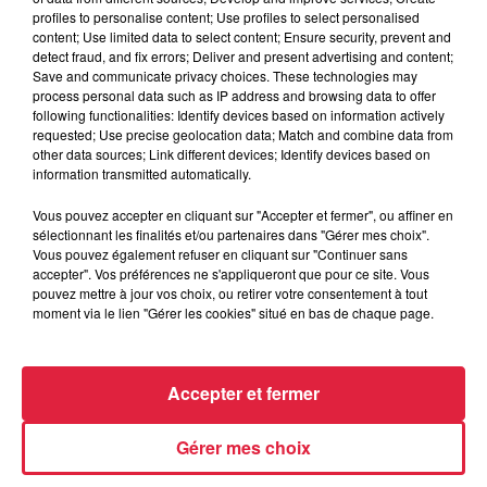
profiles to personalise content; Use profiles to select personalised
content; Use limited data to select content; Ensure security, prevent and
detect fraud, and fix errors; Deliver and present advertising and content;
Publié : 1er juin 2022 à 10h25 - Modifié : 2 juin 2022 à
Save and communicate privacy choices. These technologies may
12h39 Julia Clementz
process personal data such as IP address and browsing data to offer
following functionalities: Identify devices based on information actively
requested; Use precise geolocation data; Match and combine data from
other data sources; Link different devices; Identify devices based on
information transmitted automatically.
A lire aussi
Vous pouvez accepter en cliquant sur "Accepter et fermer", ou affiner en
sélectionnant les finalités et/ou partenaires dans "Gérer mes choix".
Vous pouvez également refuser en cliquant sur "Continuer sans
6 août 2026
accepter". Vos préférences ne s'appliqueront que pour ce site. Vous
À Hoerdt, de l’eau brune sort des
pouvez mettre à jour vos choix, ou retirer votre consentement à tout
robinets
moment via le lien "Gérer les cookies" situé en bas de chaque page.
Accepter et fermer
6 août 2026
Tags antisémites à Strasbourg :
Gérer mes choix
Catherine Trautmann réagit