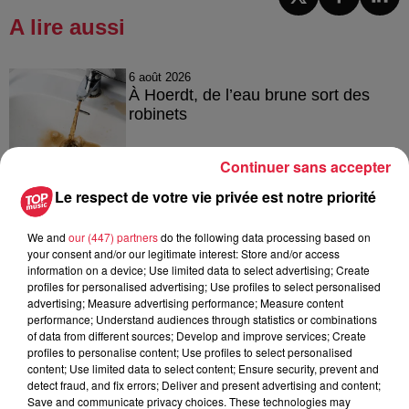
A lire aussi
6 août 2026
À Hoerdt, de l’eau brune sort des
robinets
Continuer sans accepter
Le respect de votre vie privée est notre priorité
6 août 2026
Tags antisémites à Strasbourg :
Catherine Trautmann réagit
We and
our (447) partners
do the following data processing based on
your consent and/or our legitimate interest: Store and/or access
information on a device; Use limited data to select advertising; Create
profiles for personalised advertising; Use profiles to select personalised
advertising; Measure advertising performance; Measure content
performance; Understand audiences through statistics or combinations
6 août 2026
of data from different sources; Develop and improve services; Create
Au zoo de Mulhouse : rencontre
profiles to personalise content; Use profiles to select personalised
avec les flamants rouges
content; Use limited data to select content; Ensure security, prevent and
detect fraud, and fix errors; Deliver and present advertising and content;
Save and communicate privacy choices. These technologies may