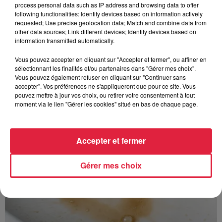
process personal data such as IP address and browsing data to offer
following functionalities: Identify devices based on information actively
requested; Use precise geolocation data; Match and combine data from
other data sources; Link different devices; Identify devices based on
information transmitted automatically.
À découvrir également
Vous pouvez accepter en cliquant sur "Accepter et fermer", ou affiner en
sélectionnant les finalités et/ou partenaires dans "Gérer mes choix".
Vous pouvez également refuser en cliquant sur "Continuer sans
accepter". Vos préférences ne s'appliqueront que pour ce site. Vous
pouvez mettre à jour vos choix, ou retirer votre consentement à tout
moment via le lien "Gérer les cookies" situé en bas de chaque page.
Accepter et fermer
Gérer mes choix