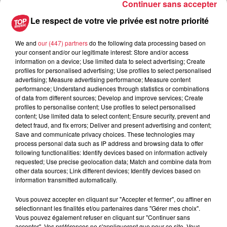
6 août 2026
Continuer sans accepter
Au zoo de Mulhouse : rencontre
Le respect de votre vie privée est notre priorité
avec les flamants rouges
We and
our (447) partners
do the following data processing based on
your consent and/or our legitimate interest: Store and/or access
information on a device; Use limited data to select advertising; Create
profiles for personalised advertising; Use profiles to select personalised
advertising; Measure advertising performance; Measure content
performance; Understand audiences through statistics or combinations
À découvrir également
of data from different sources; Develop and improve services; Create
profiles to personalise content; Use profiles to select personalised
content; Use limited data to select content; Ensure security, prevent and
detect fraud, and fix errors; Deliver and present advertising and content;
Save and communicate privacy choices. These technologies may
process personal data such as IP address and browsing data to offer
following functionalities: Identify devices based on information actively
requested; Use precise geolocation data; Match and combine data from
other data sources; Link different devices; Identify devices based on
information transmitted automatically.
Vous pouvez accepter en cliquant sur "Accepter et fermer", ou affiner en
sélectionnant les finalités et/ou partenaires dans "Gérer mes choix".
Vous pouvez également refuser en cliquant sur "Continuer sans
accepter". Vos préférences ne s'appliqueront que pour ce site. Vous