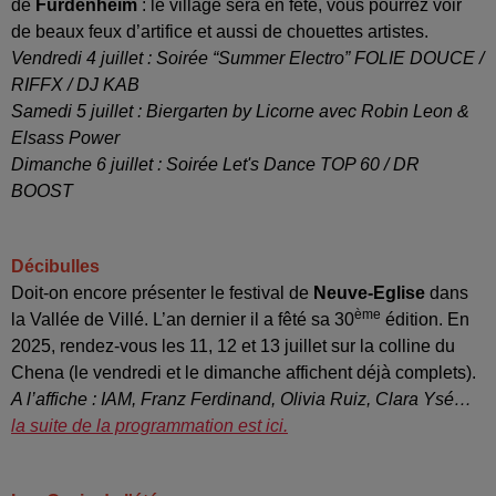
de
Furdenheim
: le village sera en fête, vous pourrez voir
de beaux feux d’artifice et aussi de chouettes artistes.
Vendredi 4 juillet : Soirée “Summer Electro” FOLIE DOUCE /
RIFFX / DJ KAB
Samedi 5 juillet : Biergarten by Licorne avec Robin Leon &
Elsass Power
Dimanche 6 juillet : Soirée Let's Dance TOP 60 / DR
BOOST
Décibulles
Doit-on encore présenter le festival de
Neuve-Eglise
dans
ème
la Vallée de Villé. L’an dernier il a fêté sa 30
édition. En
2025, rendez-vous les 11, 12 et 13 juillet sur la colline du
Chena (le vendredi et le dimanche affichent déjà complets).
A l’affiche : IAM, Franz Ferdinand, Olivia Ruiz, Clara Ysé…
la suite de la programmation est ici.