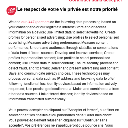
Le respect de votre vie privée est notre priorité
We and
our (447) partners
do the following data processing based on
your consent and/or our legitimate interest: Store and/or access
A lire aussi
information on a device; Use limited data to select advertising; Create
profiles for personalised advertising; Use profiles to select personalised
advertising; Measure advertising performance; Measure content
6 août 2026
performance; Understand audiences through statistics or combinations
À Hoerdt, de l’eau brune sort des
of data from different sources; Develop and improve services; Create
profiles to personalise content; Use profiles to select personalised
robinets
content; Use limited data to select content; Ensure security, prevent and
detect fraud, and fix errors; Deliver and present advertising and content;
Save and communicate privacy choices. These technologies may
process personal data such as IP address and browsing data to offer
following functionalities: Identify devices based on information actively
6 août 2026
requested; Use precise geolocation data; Match and combine data from
Tags antisémites à Strasbourg :
other data sources; Link different devices; Identify devices based on
Catherine Trautmann réagit
information transmitted automatically.
Vous pouvez accepter en cliquant sur "Accepter et fermer", ou affiner en
sélectionnant les finalités et/ou partenaires dans "Gérer mes choix".
Vous pouvez également refuser en cliquant sur "Continuer sans
6 août 2026
accepter". Vos préférences ne s'appliqueront que pour ce site. Vous