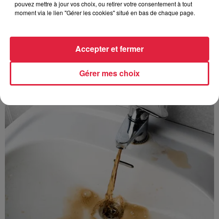
Au zoo de Mulhouse : rencontre
pouvez mettre à jour vos choix, ou retirer votre consentement à tout
avec les flamants rouges
moment via le lien "Gérer les cookies" situé en bas de chaque page.
Accepter et fermer
Gérer mes choix
À découvrir également