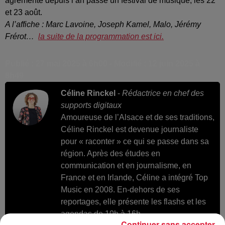
agrémenté depuis l’an passé un festival de musique, les 22
et 23 août.
A l’affiche : Marc Lavoine, Joseph Kamel, Malo, Jérémy
Frérot…
la suite de la programmation est ici.
Publié : 27 mai 2025 à 6h00 - Modifié : 12 juin 2025 à
8h49
Céline Rinckel
-
Rédactrice en chef des
supports digitaux
Amoureuse de l’Alsace et de ses traditions,
Céline Rinckel est devenue journaliste
pour « raconter » ce qui se passe dans sa
région. Après des études en
communication et en journalisme, en
France et en Irlande, Céline a intégré Top
Music en 2008. En-dehors de ses
reportages, elle présente les flashs et les
agendas de 10h à 16h.
Continuer sans accepter