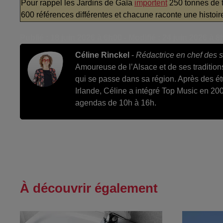
Pour rappel les Jardins de Gaïa
importent
250 tonnes de t
600 références différentes et chacune raconte une histoir
Publié : 18 juin 2026 à 6h00 - Modifié : 24 juin 2026 à 
Céline Rinckel
-
Rédactrice en chef des s
Amoureuse de l’Alsace et de ses tradition
qui se passe dans sa région. Après des é
Irlande, Céline a intégré Top Music en 200
agendas de 10h à 16h.
À découvrir également