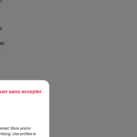
ir
e
et
-
uer sans accepter
erest: Store and/or
tising; Use profiles to