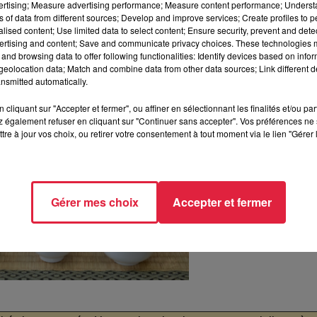
vertising; Measure advertising performance; Measure content performance; Unders
ns of data from different sources; Develop and improve services; Create profiles to 
alised content; Use limited data to select content; Ensure security, prevent and detect
ertising and content; Save and communicate privacy choices. These technologies
and browsing data to offer following functionalities: Identify devices based on infor
eolocation data; Match and combine data from other data sources; Link different de
nsmitted automatically.
cliquant sur "Accepter et fermer", ou affiner en sélectionnant les finalités et/ou pa
 également refuser en cliquant sur "Continuer sans accepter". Vos préférences ne 
tre à jour vos choix, ou retirer votre consentement à tout moment via le lien "Gérer 
Gérer mes choix
Accepter et fermer