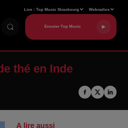
Live :
Top Music Strasbourg
Webradios
de thé en Inde
A lire aussi