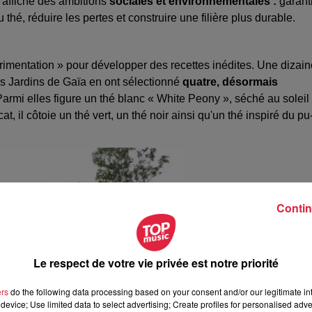
et affiche des ambitions
sociales et environnementales :
garant
 thé, réduire les pertes et construire une filière plus durable.
érimentation » pour développer des recettes inédites. Une dizain
s Jardins de Gaïa en ont sélectionné
quatre, désormais
armi elles figure un thé blanc « White Peony », séché au soleil 
, il côtoie un thé vert, un thé noir ainsi qu'un thé inspiré du pu
Contin
Le respect de votre vie privée est notre priorité
ers
do the following data processing based on your consent and/or our legitimate int
device; Use limited data to select advertising; Create profiles for personalised adver