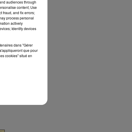
tand audiences through
personalise content; Use
 fraud, and fix errors;
 may process personal
mation actively
vices; Identify devices
rtenaires dans "Gérer
s'appliqueront que pour
les cookies" situé en