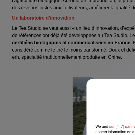
l'agriculture biologique. Au-delà de la production, le proj
des revenus justes aux cultivateurs, améliorer la qualité du
Un laboratoire d'innovation
Le Tea Studio se veut aussi « un lieu d’innovation, d’exp
de références ont déjà été développées au Tea Studio. Le
certifiées biologiques et commercialisées en France.
P
considéré comme le thé le moins transformé. Doux et délicat
erh, spécialité traditionnellement produite en Chine.
We and
our (447) partn
access information on a 