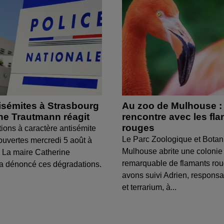
isémites à Strasbourg
Au zoo de Mulhouse :
ine Trautmann réagit
rencontre avec les fl
rouges
tions à caractère antisémite
Le Parc Zoologique et Botan
ouvertes mercredi 5 août à
Mulhouse abrite une colonie
 La maire Catherine
remarquable de flamants ro
a dénoncé ces dégradations.
avons suivi Adrien, respons
et terrarium, à...