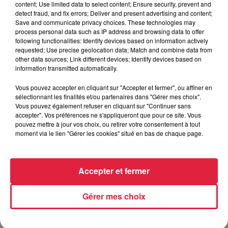
content; Use limited data to select content; Ensure security, prevent and
detect fraud, and fix errors; Deliver and present advertising and content;
6 août 2026
Save and communicate privacy choices. These technologies may
Les dernières infos sur la venue du
process personal data such as IP address and browsing data to offer
pape à Metz en septembre
following functionalities: Identify devices based on information actively
requested; Use precise geolocation data; Match and combine data from
other data sources; Link different devices; Identify devices based on
information transmitted automatically.
5 août 2026
Vous pouvez accepter en cliquant sur "Accepter et fermer", ou affiner en
Europa-Park : des précisons sur
sélectionnant les finalités et/ou partenaires dans "Gérer mes choix".
l’après Euro-Mir
Vous pouvez également refuser en cliquant sur "Continuer sans
accepter". Vos préférences ne s'appliqueront que pour ce site. Vous
pouvez mettre à jour vos choix, ou retirer votre consentement à tout
moment via le lien "Gérer les cookies" situé en bas de chaque page.
Accepter et fermer
Dans la même série
Gérer mes choix
IGLOO KIDS - épisode 3 : l'école
élémentaire Schuman à