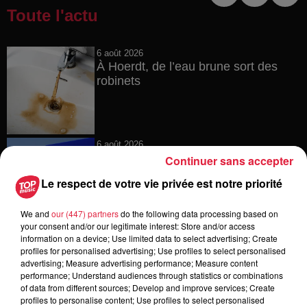
Toute l'actu
6 août 2026
À Hoerdt, de l’eau brune sort des
robinets
6 août 2026
Tags antisémites à Strasbourg :
Continuer sans accepter
Catherine Trautmann réagit
Le respect de votre vie privée est notre priorité
We and
our (447) partners
do the following data processing based on
your consent and/or our legitimate interest: Store and/or access
6 août 2026
information on a device; Use limited data to select advertising; Create
Au zoo de Mulhouse : rencontre
profiles for personalised advertising; Use profiles to select personalised
avec les flamants rouges
advertising; Measure advertising performance; Measure content
performance; Understand audiences through statistics or combinations
of data from different sources; Develop and improve services; Create
profiles to personalise content; Use profiles to select personalised