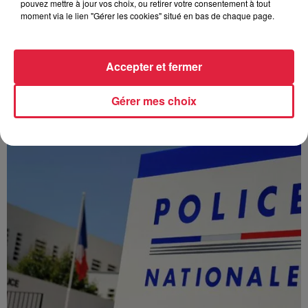
pouvez mettre à jour vos choix, ou retirer votre consentement à tout
moment via le lien "Gérer les cookies" situé en bas de chaque page.
Accepter et fermer
À Hoerdt, de l’eau brune sort des robinets
Depuis plusieurs jours, des habitants de Hoerdt ont vu de
Gérer mes choix
l’eau brune s’écouler de leurs robinets. Face aux
nombreuses interrogations, la municipalité a pris...