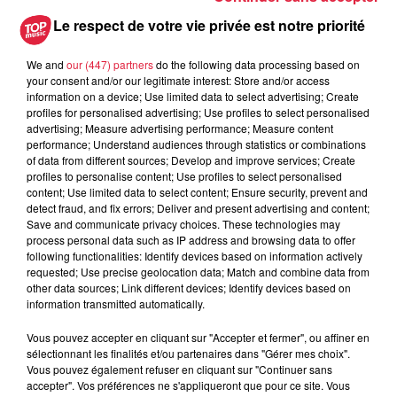
avec les flamants rouges
Le respect de votre vie privée est notre priorité
We and
our (447) partners
do the following data processing based on
your consent and/or our legitimate interest: Store and/or access
information on a device; Use limited data to select advertising; Create
profiles for personalised advertising; Use profiles to select personalised
advertising; Measure advertising performance; Measure content
À découvrir également
performance; Understand audiences through statistics or combinations
of data from different sources; Develop and improve services; Create
profiles to personalise content; Use profiles to select personalised
content; Use limited data to select content; Ensure security, prevent and
detect fraud, and fix errors; Deliver and present advertising and content;
Save and communicate privacy choices. These technologies may
process personal data such as IP address and browsing data to offer
following functionalities: Identify devices based on information actively
requested; Use precise geolocation data; Match and combine data from
other data sources; Link different devices; Identify devices based on
information transmitted automatically.
Vous pouvez accepter en cliquant sur "Accepter et fermer", ou affiner en
sélectionnant les finalités et/ou partenaires dans "Gérer mes choix".
Vous pouvez également refuser en cliquant sur "Continuer sans
accepter". Vos préférences ne s'appliqueront que pour ce site. Vous