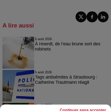
A lire aussi
6 août 2026
À Hoerdt, de l’eau brune sort des
robinets
6 août 2026
Tags antisémites à Strasbourg :
Catherine Trautmann réagit
6 août 2026
Continuer sans accepter
Au zoo de Mulhouse : rencontre