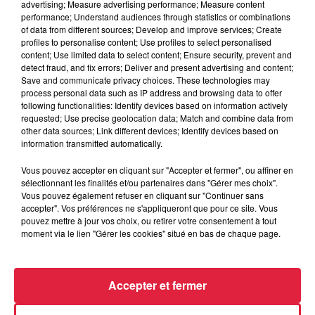
advertising; Measure advertising performance; Measure content
performance; Understand audiences through statistics or combinations
of data from different sources; Develop and improve services; Create
profiles to personalise content; Use profiles to select personalised
content; Use limited data to select content; Ensure security, prevent and
detect fraud, and fix errors; Deliver and present advertising and content;
Save and communicate privacy choices. These technologies may
process personal data such as IP address and browsing data to offer
following functionalities: Identify devices based on information actively
requested; Use precise geolocation data; Match and combine data from
other data sources; Link different devices; Identify devices based on
information transmitted automatically.
Vous pouvez accepter en cliquant sur "Accepter et fermer", ou affiner en
Les dernières infos sur la venue du pape à
sélectionnant les finalités et/ou partenaires dans "Gérer mes choix".
Metz en septembre
Vous pouvez également refuser en cliquant sur "Continuer sans
accepter". Vos préférences ne s'appliqueront que pour ce site. Vous
Du 25 au 28 septembre, le pape Léon XIV fera son premier
pouvez mettre à jour vos choix, ou retirer votre consentement à tout
voyage apostolique en France. Après une étape à Paris puis
moment via le lien "Gérer les cookies" situé en bas de chaque page.
à Lourdes, il se rendra à Metz, où il...
Accepter et fermer