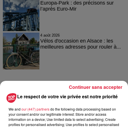
Europa-Park : des précisons sur
l’après Euro-Mir
4 août 2026
Vélos d'occasion en Alsace : les
meilleures adresses pour rouler à...
Continuer sans accepter
À découvrir également
Le respect de votre vie privée est notre priorité
We and
our (447) partners
do the following data processing based on
your consent and/or our legitimate interest: Store and/or access
information on a device; Use limited data to select advertising; Create
profiles for personalised advertising; Use profiles to select personalised