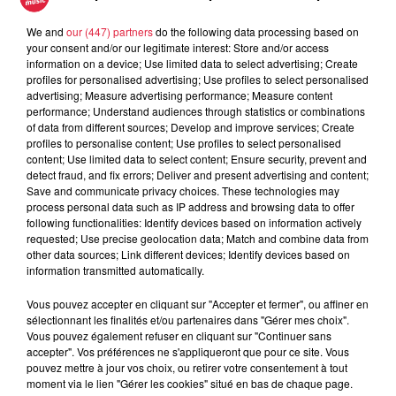
We and
our (447) partners
do the following data processing based on
your consent and/or our legitimate interest: Store and/or access
information on a device; Use limited data to select advertising; Create
profiles for personalised advertising; Use profiles to select personalised
advertising; Measure advertising performance; Measure content
performance; Understand audiences through statistics or combinations
of data from different sources; Develop and improve services; Create
profiles to personalise content; Use profiles to select personalised
content; Use limited data to select content; Ensure security, prevent and
detect fraud, and fix errors; Deliver and present advertising and content;
Save and communicate privacy choices. These technologies may
process personal data such as IP address and browsing data to offer
following functionalities: Identify devices based on information actively
On a demandé son Top 3 à David Lämmel, directeur
requested; Use precise geolocation data; Match and combine data from
other data sources; Link different devices; Identify devices based on
marketing à Europa-Park
information transmitted automatically.
Vous pouvez accepter en cliquant sur "Accepter et fermer", ou affiner en
sélectionnant les finalités et/ou partenaires dans "Gérer mes choix".
Vous pouvez également refuser en cliquant sur "Continuer sans
accepter". Vos préférences ne s'appliqueront que pour ce site. Vous
pouvez mettre à jour vos choix, ou retirer votre consentement à tout
Lors de la conférence de presse « hivernale », la direction
moment via le lien "Gérer les cookies" situé en bas de chaque page.
d’Europa-Park a rappelé les deux grands projets à venir