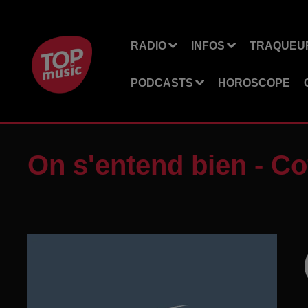
RADIO
INFOS
TRAQUEUR
PODCASTS
HOROSCOPE
On s'entend bien - C