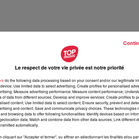
Contin
Le respect de votre vie privée est notre priorité
ien - Les Rendez-Vous de l'accession abordable
ers
do the following data processing based on your consent and/or our legitimate int
device; Use limited data to select advertising; Create profiles for personalised adver
 - Les Rendez-Vous de l'accession abordable
vertising; Measure advertising performance; Measure content performance; Unders
ns of data from different sources; Develop and improve services; Create profiles to 
alised content; Use limited data to select content; Ensure security, prevent and detect
ertising and content; Save and communicate privacy choices. These technologies
and browsing data to offer following functionalities: Identify devices based on infor
eolocation data; Match and combine data from other data sources; Link different de
nsmitted automatically.
cliquant sur "Accepter et fermer", ou affiner en sélectionnant les finalités et/ou pa