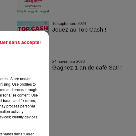
16 septembre 2024
Jouez au Top Cash !
uer sans accepter
24 novembre 2023
Gagnez 1 an de café Sati !
erest: Store and/or
tising; Use profiles to
tand audiences through
personalise content; Use
 fraud, and fix errors;
 may process personal
mation actively
vices; Identify devices
rtenaires dans "Gérer