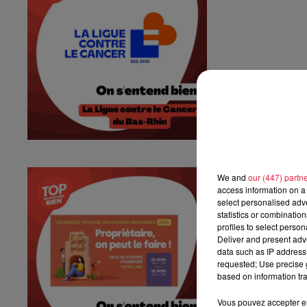
On s'entend b
We and
our (447) partn
access information on a 
On s'entend bien
select personalised ad
statistics or combinatio
profiles to select person
Deliver and present adv
data such as IP address 
requested; Use precise g
based on information tra
Vous pouvez accepter en 