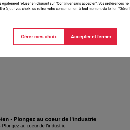
 également refuser en cliquant sur "Continuer sans accepter". Vos préférences ne 
tre à jour vos choix, ou retirer votre consentement à tout moment via le lien "Gérer 
en - Art Toitures et Traditions
Gérer mes choix
Accepter et fermer
 Art Toitures et Traditions
ien - Plongez au coeur de l'industrie
- Plongez au coeur de l'industrie