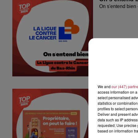
On s'entend bien 
We and
our (447) partn
On s'entend b
access information on a 
select personalised ad
On s'entend bien
statistics or combinatio
profiles to select person
Deliver and present adv
data such as IP address 
requested; Use precise g
based on information tra