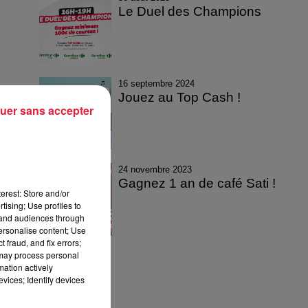
Le Duel des Champions
16 septembre 2024
Jouez au Top Cash !
uer sans accepter
24 novembre 2023
Gagnez 1 an de café Sati !
erest: Store and/or
tising; Use profiles to
tand audiences through
personalise content; Use
 fraud, and fix errors;
 may process personal
mation actively
vices; Identify devices