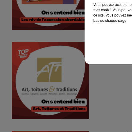
Vous pouvez accepter en 
mes choix". Vous pouvez
ce site. Vous pouvez met
bas de chaque page.
On s'entend bi
On s'entend bien -