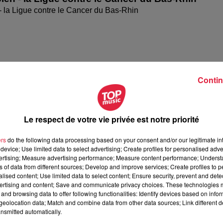
- la Ligue contre le Cancer du Bas-Rhin
Contin
Le respect de votre vie privée est notre priorité
ers
do the following data processing based on your consent and/or our legitimate int
ien - Les Rendez-Vous de l'accession abordable
device; Use limited data to select advertising; Create profiles for personalised adver
vertising; Measure advertising performance; Measure content performance; Unders
 - Les Rendez-Vous de l'accession abordable
ns of data from different sources; Develop and improve services; Create profiles to 
alised content; Use limited data to select content; Ensure security, prevent and detect
ertising and content; Save and communicate privacy choices. These technologies
and browsing data to offer following functionalities: Identify devices based on infor
eolocation data; Match and combine data from other data sources; Link different de
nsmitted automatically.