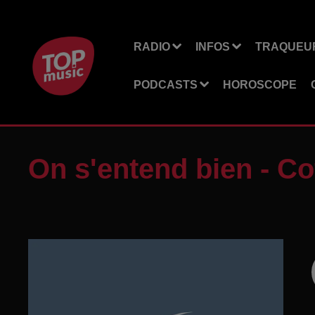
RADIO
INFOS
TRAQUEUR
PODCASTS
HOROSCOPE
On s'entend bien - C