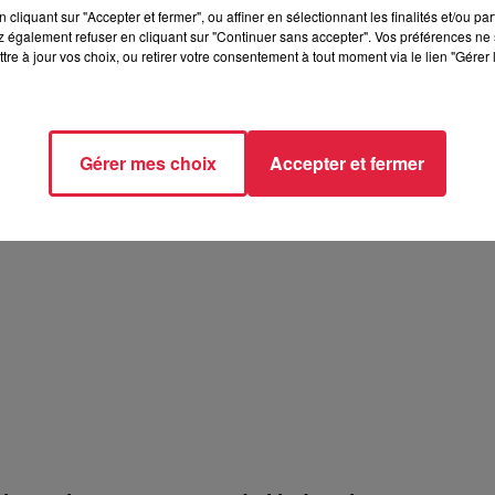
cliquant sur "Accepter et fermer", ou affiner en sélectionnant les finalités et/ou pa
 également refuser en cliquant sur "Continuer sans accepter". Vos préférences ne 
tre à jour vos choix, ou retirer votre consentement à tout moment via le lien "Gérer 
Gérer mes choix
Accepter et fermer
en - Art Toitures et Traditions
 Art Toitures et Traditions