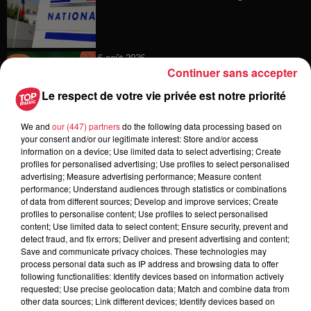
6 août 2026
Continuer sans accepter
Au zoo de Mulhouse : rencontre
avec les flamants rouges
Le respect de votre vie privée est notre priorité
We and
our (447) partners
do the following data processing based on
your consent and/or our legitimate interest: Store and/or access
information on a device; Use limited data to select advertising; Create
6 août 2026
profiles for personalised advertising; Use profiles to select personalised
Les dernières infos sur la venue du
advertising; Measure advertising performance; Measure content
pape à Metz en septembre
performance; Understand audiences through statistics or combinations
of data from different sources; Develop and improve services; Create
profiles to personalise content; Use profiles to select personalised
content; Use limited data to select content; Ensure security, prevent and
detect fraud, and fix errors; Deliver and present advertising and content;
5 août 2026
Save and communicate privacy choices. These technologies may
Europa-Park : des précisons sur
process personal data such as IP address and browsing data to offer
l’après Euro-Mir
following functionalities: Identify devices based on information actively
requested; Use precise geolocation data; Match and combine data from
other data sources; Link different devices; Identify devices based on