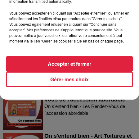
information transmitted automatically.
Vous pouvez accepter en cliquant sur "Accepter et fermer", ou affiner en
sélectionnant les finalités et/ou partenaires dans "Gérer mes choix".
Vous pouvez également refuser en cliquant sur "Continuer sans
accepter". Vos préférences ne s'appliqueront que pour ce site. Vous
Dans la même série
pouvez mettre à jour vos choix, ou retirer votre consentement à tout
moment via le lien "Gérer les cookies" situé en bas de chaque page.
On s'entend bien - la Ligue contre
le Cancer du Bas-Rhin
Accepter et fermer
On s'entend bien - la Ligue contre le Cancer
du Bas-Rhin
Gérer mes choix
On s'entend bien - Les Rendez-
Vous de l'accession abordable
On s'entend bien - Les Rendez-Vous de
l'accession abordable
On s'entend bien - Art Toitures et