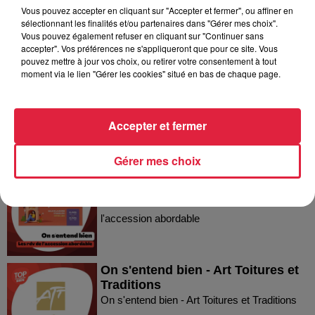
Vous pouvez accepter en cliquant sur "Accepter et fermer", ou affiner en
sélectionnant les finalités et/ou partenaires dans "Gérer mes choix".
Dans la même série
Vous pouvez également refuser en cliquant sur "Continuer sans
accepter". Vos préférences ne s'appliqueront que pour ce site. Vous
pouvez mettre à jour vos choix, ou retirer votre consentement à tout
moment via le lien "Gérer les cookies" situé en bas de chaque page.
On s'entend bien - la Ligue contre
le Cancer du Bas-Rhin
On s'entend bien - la Ligue contre le Cancer
du Bas-Rhin
Accepter et fermer
Gérer mes choix
On s'entend bien - Les Rendez-
Vous de l'accession abordable
On s'entend bien - Les Rendez-Vous de
l'accession abordable
On s'entend bien - Art Toitures et
Traditions
On s'entend bien - Art Toitures et Traditions