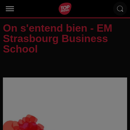
On s'entend bien - EM
Strasbourg Business
School