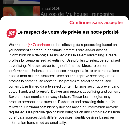
6 août 2026
Au zoo de Mulhouse : rencontre
avec les flamants rouges
Continuer sans accepter
Le respect de votre vie privée est notre priorité
We and
our (447) partners
do the following data processing based on
6 août 2026
your consent and/or our legitimate interest: Store and/or access
Les dernières infos sur la venue du
information on a device; Use limited data to select advertising; Create
pape à Metz en septembre
profiles for personalised advertising; Use profiles to select personalised
advertising; Measure advertising performance; Measure content
performance; Understand audiences through statistics or combinations
of data from different sources; Develop and improve services; Create
profiles to personalise content; Use profiles to select personalised
5 août 2026
content; Use limited data to select content; Ensure security, prevent and
Europa-Park : des précisons sur
detect fraud, and fix errors; Deliver and present advertising and content;
Save and communicate privacy choices. These technologies may
l’après Euro-Mir
process personal data such as IP address and browsing data to offer
following functionalities: Identify devices based on information actively
requested; Use precise geolocation data; Match and combine data from
other data sources; Link different devices; Identify devices based on
information transmitted automatically.