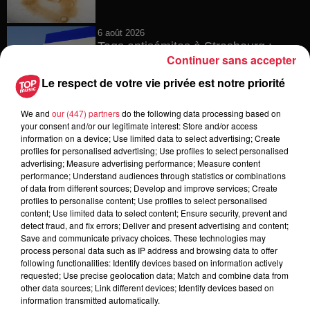
6 août 2026
Tags antisémites à Strasbourg :
Continuer sans accepter
Catherine Trautmann réagit
Le respect de votre vie privée est notre priorité
We and
our (447) partners
do the following data processing based on
your consent and/or our legitimate interest: Store and/or access
6 août 2026
information on a device; Use limited data to select advertising; Create
Au zoo de Mulhouse : rencontre
profiles for personalised advertising; Use profiles to select personalised
avec les flamants rouges
advertising; Measure advertising performance; Measure content
performance; Understand audiences through statistics or combinations
of data from different sources; Develop and improve services; Create
profiles to personalise content; Use profiles to select personalised
content; Use limited data to select content; Ensure security, prevent and
6 août 2026
detect fraud, and fix errors; Deliver and present advertising and content;
Les dernières infos sur la venue du
Save and communicate privacy choices. These technologies may
pape à Metz en septembre
process personal data such as IP address and browsing data to offer
following functionalities: Identify devices based on information actively
requested; Use precise geolocation data; Match and combine data from
other data sources; Link different devices; Identify devices based on
information transmitted automatically.