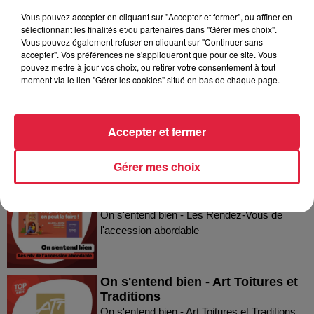
Vous pouvez accepter en cliquant sur "Accepter et fermer", ou affiner en
sélectionnant les finalités et/ou partenaires dans "Gérer mes choix".
Vous pouvez également refuser en cliquant sur "Continuer sans
Dans la même série
accepter". Vos préférences ne s'appliqueront que pour ce site. Vous
pouvez mettre à jour vos choix, ou retirer votre consentement à tout
moment via le lien "Gérer les cookies" situé en bas de chaque page.
On s'entend bien - la Ligue contre
le Cancer du Bas-Rhin
On s'entend bien - la Ligue contre le Cancer
Accepter et fermer
du Bas-Rhin
Gérer mes choix
On s'entend bien - Les Rendez-
Vous de l'accession abordable
On s'entend bien - Les Rendez-Vous de
l'accession abordable
On s'entend bien - Art Toitures et
Traditions
On s'entend bien - Art Toitures et Traditions