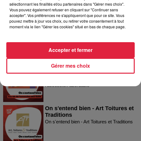
Dans la même série
sélectionnant les finalités et/ou partenaires dans "Gérer mes choix".
Vous pouvez également refuser en cliquant sur "Continuer sans
accepter". Vos préférences ne s'appliqueront que pour ce site. Vous
On s'entend bien - la Ligue contre
pouvez mettre à jour vos choix, ou retirer votre consentement à tout
moment via le lien "Gérer les cookies" situé en bas de chaque page.
le Cancer du Bas-Rhin
On s'entend bien - la Ligue contre le Cancer
du Bas-Rhin
Accepter et fermer
On s'entend bien - Les Rendez-
Gérer mes choix
Vous de l'accession abordable
On s'entend bien - Les Rendez-Vous de
l'accession abordable
On s'entend bien - Art Toitures et
Traditions
On s'entend bien - Art Toitures et Traditions