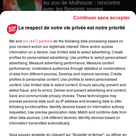
Au zoo de Mulhouse : rencontre
avec les flamants rouges
Continuer sans accepter
Le respect de votre vie privée est notre priorité
6 août 2026
We and
our (447) partners
do the following data processing based on
Les dernières infos sur la venue du
your consent and/or our legitimate interest: Store and/or access
pape à Metz en septembre
information on a device; Use limited data to select advertising; Create
profiles for personalised advertising; Use profiles to select personalised
advertising; Measure advertising performance; Measure content
performance; Understand audiences through statistics or combinations
of data from different sources; Develop and improve services; Create
5 août 2026
profiles to personalise content; Use profiles to select personalised
Europa-Park : des précisons sur
content; Use limited data to select content; Ensure security, prevent and
l’après Euro-Mir
detect fraud, and fix errors; Deliver and present advertising and content;
Save and communicate privacy choices. These technologies may
process personal data such as IP address and browsing data to offer
following functionalities: Identify devices based on information actively
requested; Use precise geolocation data; Match and combine data from
other data sources; Link different devices; Identify devices based on
information transmitted automatically.
Vous pouvez accepter en cliquant sur "Accepter et fermer", ou affiner en