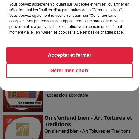
Vous pouvez accepter en cliquant sur "Accepter et fermer", ou affiner en
sélectionnant les finalités et/ou partenaires dans "Gérer mes choix".
Dans la même série
Vous pouvez également refuser en cliquant sur "Continuer sans
accepter". Vos préférences ne s'appliqueront que pour ce site. Vous
pouvez mettre à jour vos choix, ou retirer votre consentement à tout
On s'entend bien - la Ligue contre
moment via le lien "Gérer les cookies" situé en bas de chaque page.
le Cancer du Bas-Rhin
On s'entend bien - la Ligue contre le Cancer
du Bas-Rhin
Accepter et fermer
Gérer mes choix
On s'entend bien - Les Rendez-
Vous de l'accession abordable
On s'entend bien - Les Rendez-Vous de
l'accession abordable
On s'entend bien - Art Toitures et
Traditions
On s'entend bien - Art Toitures et Traditions