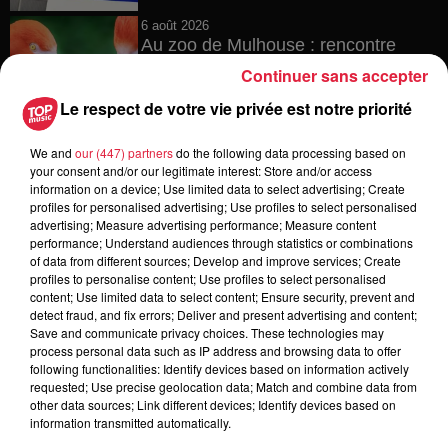
6 août 2026
Au zoo de Mulhouse : rencontre
avec les flamants rouges
Continuer sans accepter
Le respect de votre vie privée est notre priorité
We and
our (447) partners
do the following data processing based on
6 août 2026
your consent and/or our legitimate interest: Store and/or access
Les dernières infos sur la venue du
information on a device; Use limited data to select advertising; Create
pape à Metz en septembre
profiles for personalised advertising; Use profiles to select personalised
advertising; Measure advertising performance; Measure content
performance; Understand audiences through statistics or combinations
of data from different sources; Develop and improve services; Create
profiles to personalise content; Use profiles to select personalised
5 août 2026
content; Use limited data to select content; Ensure security, prevent and
Europa-Park : des précisons sur
detect fraud, and fix errors; Deliver and present advertising and content;
l’après Euro-Mir
Save and communicate privacy choices. These technologies may
process personal data such as IP address and browsing data to offer
following functionalities: Identify devices based on information actively
requested; Use precise geolocation data; Match and combine data from
other data sources; Link different devices; Identify devices based on
information transmitted automatically.