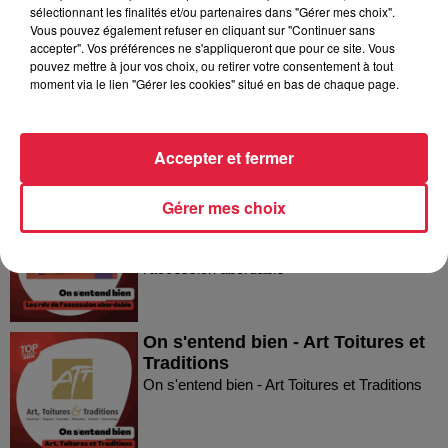
Dans la même série
sélectionnant les finalités et/ou partenaires dans "Gérer mes choix".
Vous pouvez également refuser en cliquant sur "Continuer sans
accepter". Vos préférences ne s'appliqueront que pour ce site. Vous
On s'entend bien - la Ligue contre
pouvez mettre à jour vos choix, ou retirer votre consentement à tout
moment via le lien "Gérer les cookies" situé en bas de chaque page.
le Cancer du Bas-Rhin
On s'entend bien - la Ligue contre le Cancer
du Bas-Rhin
Accepter et fermer
On s'entend bien - Les Rendez-
Gérer mes choix
Vous de l'accession abordable
On s'entend bien - Les Rendez-Vous de
l'accession abordable
On s'entend bien - Art Toitures et
Traditions
On s'entend bien - Art Toitures et Traditions