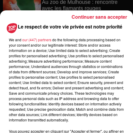
Au zoo de Mulhouse : rencontre
avec les flamants rouges
Continuer sans accepter
Le respect de votre vie privée est notre priorité
6 août 2026
We and
our (447) partners
do the following data processing based on
Les dernières infos sur la venue du
your consent and/or our legitimate interest: Store and/or access
pape à Metz en septembre
information on a device; Use limited data to select advertising; Create
profiles for personalised advertising; Use profiles to select personalised
advertising; Measure advertising performance; Measure content
performance; Understand audiences through statistics or combinations
of data from different sources; Develop and improve services; Create
5 août 2026
profiles to personalise content; Use profiles to select personalised
Europa-Park : des précisons sur
content; Use limited data to select content; Ensure security, prevent and
l’après Euro-Mir
detect fraud, and fix errors; Deliver and present advertising and content;
Save and communicate privacy choices. These technologies may
process personal data such as IP address and browsing data to offer
following functionalities: Identify devices based on information actively
requested; Use precise geolocation data; Match and combine data from
other data sources; Link different devices; Identify devices based on
information transmitted automatically.
Vous pouvez accepter en cliquant sur "Accepter et fermer", ou affiner en