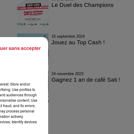
Le Duel des Champions
16 septembre 2024
Jouez au Top Cash !
uer sans accepter
24 novembre 2023
Gagnez 1 an de café Sati !
erest: Store and/or
tising; Use profiles to
tand audiences through
personalise content; Use
 fraud, and fix errors;
 may process personal
mation actively
vices; Identify devices