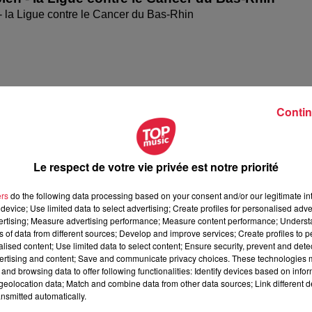
- la Ligue contre le Cancer du Bas-Rhin
Contin
Le respect de votre vie privée est notre priorité
ers
do the following data processing based on your consent and/or our legitimate int
ien - Les Rendez-Vous de l'accession abordable
device; Use limited data to select advertising; Create profiles for personalised adver
vertising; Measure advertising performance; Measure content performance; Unders
 - Les Rendez-Vous de l'accession abordable
ns of data from different sources; Develop and improve services; Create profiles to 
alised content; Use limited data to select content; Ensure security, prevent and detect
ertising and content; Save and communicate privacy choices. These technologies
and browsing data to offer following functionalities: Identify devices based on infor
eolocation data; Match and combine data from other data sources; Link different de
nsmitted automatically.