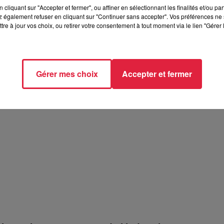
cliquant sur "Accepter et fermer", ou affiner en sélectionnant les finalités et/ou pa
 également refuser en cliquant sur "Continuer sans accepter". Vos préférences ne 
tre à jour vos choix, ou retirer votre consentement à tout moment via le lien "Gérer 
Gérer mes choix
Accepter et fermer
en - Art Toitures et Traditions
 Art Toitures et Traditions