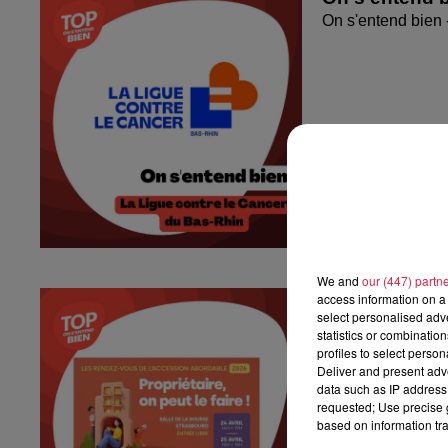
On s'entend bien 
We and
our (447) partn
On s'entend b
access information on a 
select personalised ad
On s'entend bien
statistics or combinatio
profiles to select person
Deliver and present adv
data such as IP address 
requested; Use precise g
based on information tra