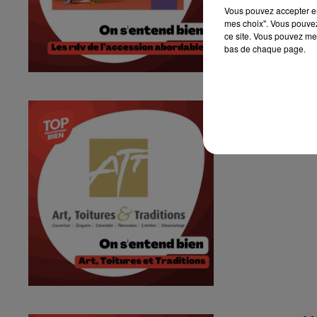
Vous pouvez accepter en 
mes choix". Vous pouvez
ce site. Vous pouvez met
bas de chaque page.
On s'entend bi
On s'entend bien -