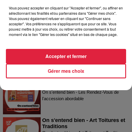
Vous pouvez accepter en cliquant sur "Accepter et fermer", ou affiner en
sélectionnant les finalités et/ou partenaires dans "Gérer mes choix".
Vous pouvez également refuser en cliquant sur "Continuer sans
Dans la même série
accepter". Vos préférences ne s'appliqueront que pour ce site. Vous
pouvez mettre à jour vos choix, ou retirer votre consentement à tout
moment via le lien "Gérer les cookies" situé en bas de chaque page.
On s'entend bien - la Ligue contre
le Cancer du Bas-Rhin
On s'entend bien - la Ligue contre le Cancer
Accepter et fermer
du Bas-Rhin
Gérer mes choix
On s'entend bien - Les Rendez-
Vous de l'accession abordable
On s'entend bien - Les Rendez-Vous de
l'accession abordable
On s'entend bien - Art Toitures et
Traditions