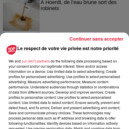
À Hoerdt, de l’eau brune sort des
robinets
6 août 2026
Continuer sans accepter
Tags antisémites à Strasbourg :
Catherine Trautmann réagit
Le respect de votre vie privée est notre priorité
We and
our (447) partners
do the following data processing based on
your consent and/or our legitimate interest: Store and/or access
information on a device; Use limited data to select advertising; Create
6 août 2026
profiles for personalised advertising; Use profiles to select personalised
Au zoo de Mulhouse : rencontre
advertising; Measure advertising performance; Measure content
avec les flamants rouges
performance; Understand audiences through statistics or combinations
of data from different sources; Develop and improve services; Create
profiles to personalise content; Use profiles to select personalised
content; Use limited data to select content; Ensure security, prevent and
detect fraud, and fix errors; Deliver and present advertising and content;
Save and communicate privacy choices. These technologies may
process personal data such as IP address and browsing data to offer
following functionalities: Identify devices based on information actively
À découvrir également
requested; Use precise geolocation data; Match and combine data from