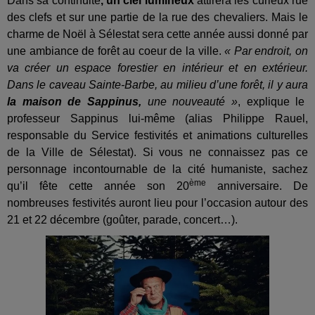
Dans sa continuité
, un ciel lumineux
attirera les curieux rue
des clefs et sur une partie de la rue des chevaliers. Mais le
charme de Noël à Sélestat sera cette année aussi donné par
une ambiance de forêt au coeur de la ville.
« Par endroit, on
va créer un espace forestier en intérieur et en extérieur.
Dans le caveau Sainte-Barbe, au milieu d’une forêt, il y aura
la maison de Sappinus,
une nouveauté »
, explique le
professeur Sappinus lui-même (alias Philippe Rauel,
responsable du Service festivités et animations culturelles
de la Ville de Sélestat). Si vous ne connaissez pas ce
personnage incontournable de la cité humaniste, sachez
ème
qu’il fête cette année son 20
anniversaire. De
nombreuses festivités auront lieu pour l’occasion autour des
21 et 22 décembre (goûter, parade, concert…).