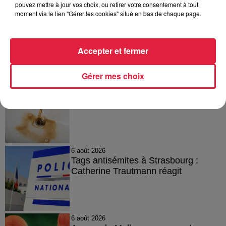
à 16h48 Celine Rinckel
pouvez mettre à jour vos choix, ou retirer votre consentement à tout
moment via le lien "Gérer les cookies" situé en bas de chaque page.
Accepter et fermer
A lire aussi
Gérer mes choix
6 août 2026
À Hoerdt, de l’eau brune sort des
robinets
6 août 2026
Tags antisémites à Strasbourg :
Catherine Trautmann réagit
6 août 2026