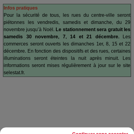
Infos pratiques
Pour la sécurité de tous, les rues du centre-ville seront
piétonnes les vendredis, samedis et dimanche, du 29
novembre jusqu’à Noël.
Le stationnement sera gratuit les
samedis 30 novembre, 7, 14 et 21 décembre.
Les
commerces seront ouverts les dimanches 1er, 8, 15 et 22
décembre. En fonction des dispositifs et des rues, certaines
illuminations seront éteintes la nuit après minuit. Les
informations seront mises régulièrement à jour sur le site
selestat.fr.
Continuer sans accepter