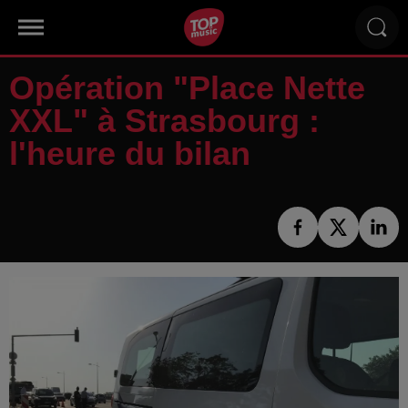
Opération "Place Nette
XXL" à Strasbourg :
l'heure du bilan