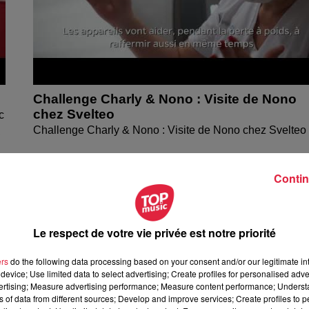
Challenge Charly & Nono : Visite de Nono
chez Svelteo
c
Challenge Charly & Nono : Visite de Nono chez Svelteo
,
Contin
Le respect de votre vie privée est notre priorité
ers
do the following data processing based on your consent and/or our legitimate int
device; Use limited data to select advertising; Create profiles for personalised adver
vertising; Measure advertising performance; Measure content performance; Unders
ns of data from different sources; Develop and improve services; Create profiles to 