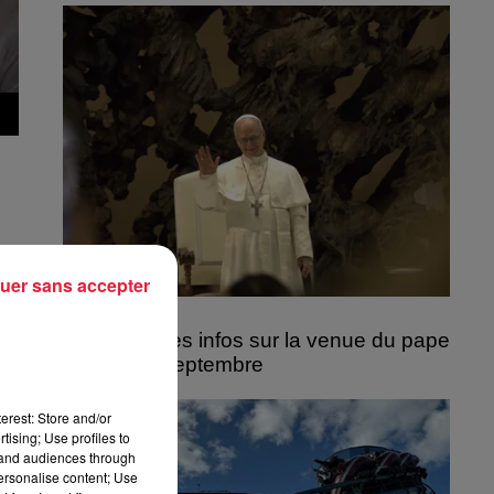
uer sans accepter
6 août 2026
Les dernières infos sur la venue du pape
à Metz en septembre
erest: Store and/or
tising; Use profiles to
tand audiences through
personalise content; Use