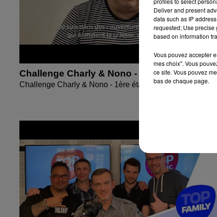
profiles to select person
Deliver and present adv
data such as IP address 
requested; Use precise g
based on information tra
Vous pouvez accepter en 
mes choix". Vous pouvez
ce site. Vous pouvez met
Challenge Charly & Nono - 1ère étape
bas de chaque page.
Challenge Charly & Nono - 1ère étape