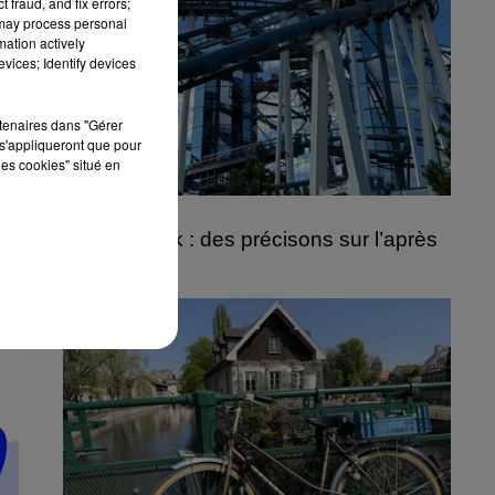
 fraud, and fix errors;
 may process personal
mation actively
vices; Identify devices
rtenaires dans "Gérer
s'appliqueront que pour
les cookies" situé en
5 août 2026
Europa-Park : des précisons sur l’après
Euro-Mir