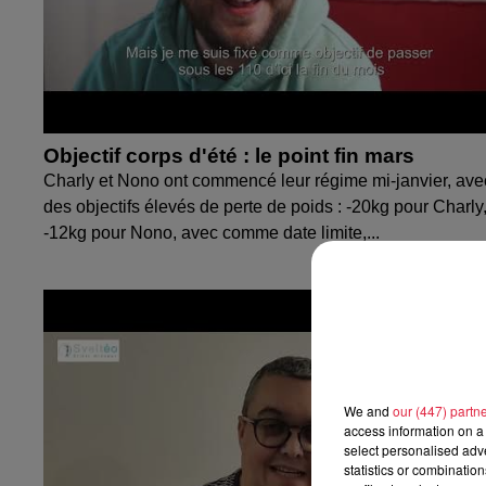
Objectif corps d'été : le point fin mars
Charly et Nono ont commencé leur régime mi-janvier, ave
des objectifs élevés de perte de poids : -20kg pour Charly
-12kg pour Nono, avec comme date limite,...
We and
our (447) partn
access information on a 
select personalised ad
statistics or combinatio