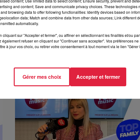
alised content; Use limited data to select content; Ensure security, prevent and detect
ertising and content; Save and communicate privacy choices. These technologies
and browsing data to offer following functionalities: Identify devices based on infor
eolocation data; Match and combine data from other data sources; Link different de
nsmitted automatically.
cliquant sur "Accepter et fermer", ou affiner en sélectionnant les finalités et/ou pa
 également refuser en cliquant sur "Continuer sans accepter". Vos préférences ne 
tre à jour vos choix, ou retirer votre consentement à tout moment via le lien "Gérer 
Challenge Charly & Nono - OBJECTIF
CORPS D'ÉTÉ
Challenge Charly & Nono - OBJECTIF CORPS D'ÉTÉ
Gérer mes choix
Accepter et fermer