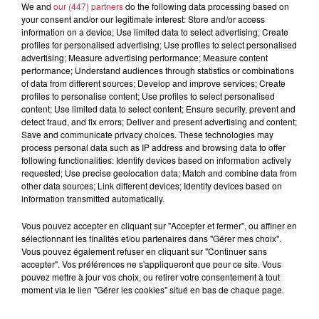
We and
our (447) partners
do the following data processing based on
your consent and/or our legitimate interest: Store and/or access
À découvrir également
information on a device; Use limited data to select advertising; Create
profiles for personalised advertising; Use profiles to select personalised
advertising; Measure advertising performance; Measure content
performance; Understand audiences through statistics or combinations
of data from different sources; Develop and improve services; Create
profiles to personalise content; Use profiles to select personalised
content; Use limited data to select content; Ensure security, prevent and
detect fraud, and fix errors; Deliver and present advertising and content;
Save and communicate privacy choices. These technologies may
process personal data such as IP address and browsing data to offer
following functionalities: Identify devices based on information actively
requested; Use precise geolocation data; Match and combine data from
other data sources; Link different devices; Identify devices based on
information transmitted automatically.
Vous pouvez accepter en cliquant sur "Accepter et fermer", ou affiner en
sélectionnant les finalités et/ou partenaires dans "Gérer mes choix".
Vous pouvez également refuser en cliquant sur "Continuer sans
accepter". Vos préférences ne s'appliqueront que pour ce site. Vous
pouvez mettre à jour vos choix, ou retirer votre consentement à tout
moment via le lien "Gérer les cookies" situé en bas de chaque page.
À Hoerdt, de l’eau brune sort des robinets
Depuis plusieurs jours, des habitants de Hoerdt ont vu de