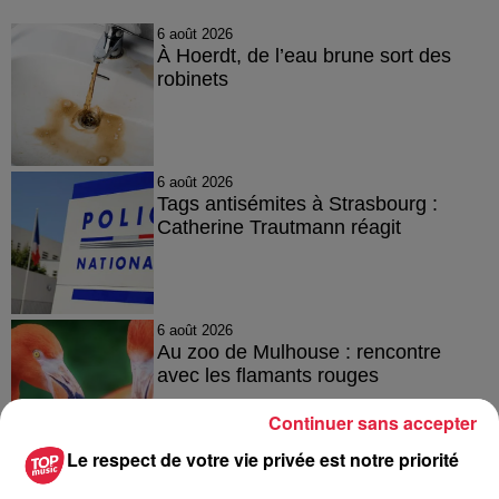
6 août 2026
À Hoerdt, de l’eau brune sort des
robinets
6 août 2026
Tags antisémites à Strasbourg :
Catherine Trautmann réagit
6 août 2026
Au zoo de Mulhouse : rencontre
avec les flamants rouges
Continuer sans accepter
Le respect de votre vie privée est notre priorité