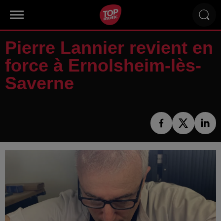
Pierre Lannier revient en
force à Ernolsheim-lès-
Saverne