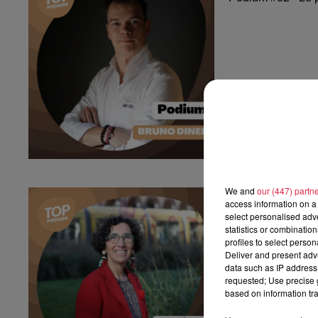
We and
our (447) partn
Podium #81 - 
access information on a 
Podium #81 - Le 
select personalised ad
statistics or combinatio
profiles to select person
Deliver and present adv
data such as IP address 
requested; Use precise g
based on information tra