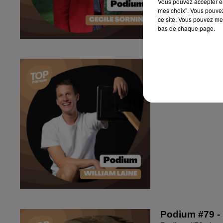
Vous pouvez accepter en 
mes choix". Vous pouvez
ce site. Vous pouvez met
bas de chaque page.
Podium #80 - 
Podium #80 - Le 
Podium #79 - 