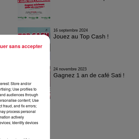
16 septembre 2024
Jouez au Top Cash !
uer sans accepter
24 novembre 2023
Gagnez 1 an de café Sati !
erest: Store and/or
tising; Use profiles to
tand audiences through
personalise content; Use
 fraud, and fix errors;
 may process personal
mation actively
vices; Identify devices