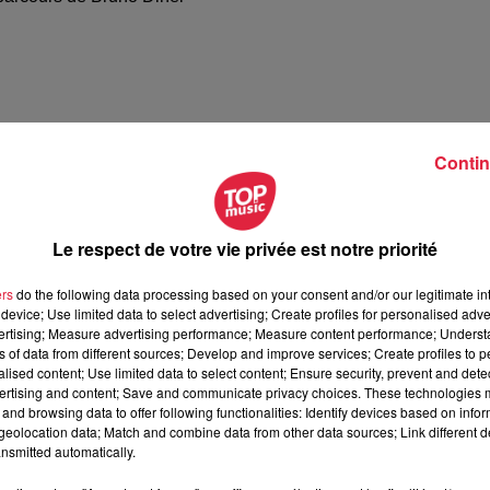
Contin
Le respect de votre vie privée est notre priorité
ers
do the following data processing based on your consent and/or our legitimate int
Le parcours de Cécile Sornin
device; Use limited data to select advertising; Create profiles for personalised adver
parcours de Cécile Sornin
vertising; Measure advertising performance; Measure content performance; Unders
ns of data from different sources; Develop and improve services; Create profiles to 
alised content; Use limited data to select content; Ensure security, prevent and detect
ertising and content; Save and communicate privacy choices. These technologies
and browsing data to offer following functionalities: Identify devices based on infor
eolocation data; Match and combine data from other data sources; Link different de
nsmitted automatically.