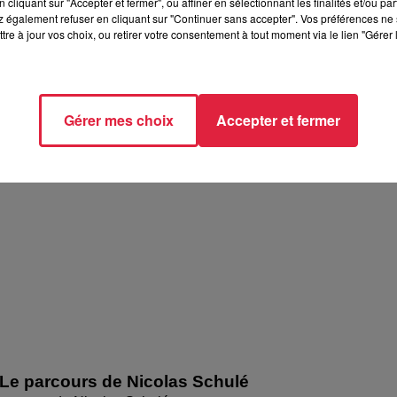
cliquant sur "Accepter et fermer", ou affiner en sélectionnant les finalités et/ou pa
 également refuser en cliquant sur "Continuer sans accepter". Vos préférences ne 
tre à jour vos choix, ou retirer votre consentement à tout moment via le lien "Gérer 
Le parcours de William Laîné
Gérer mes choix
Accepter et fermer
parcours de William Laîné
Le parcours de Nicolas Schulé