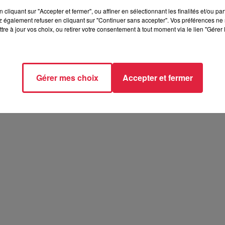
cliquant sur "Accepter et fermer", ou affiner en sélectionnant les finalités et/ou pa
 également refuser en cliquant sur "Continuer sans accepter". Vos préférences ne 
tre à jour vos choix, ou retirer votre consentement à tout moment via le lien "Gérer 
Gérer mes choix
Accepter et fermer
Le parcours de Cécile Sornin
parcours de Cécile Sornin