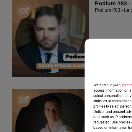
Podium #83 -
Podium #83 - Le 
We and
our (447) partn
access information on a 
Podium #82 - 
select personalised ad
Podium #82 - Le 
statistics or combinatio
profiles to select person
Deliver and present adv
data such as IP address 
requested; Use precise g
based on information tra