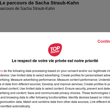
 Le parcours de Sacha Straub-Kahn
parcours de Sacha Straub-Kahn
Contin
Le respect de votre vie privée est notre priorité
ers
do the following data processing based on your consent and/or our legitimate int
device; Use limited data to select advertising; Create profiles for personalised adver
Le parcours de Bruno Dinel
vertising; Measure advertising performance; Measure content performance; Unders
parcours de Bruno Dinel
ns of data from different sources; Develop and improve services; Create profiles to 
alised content; Use limited data to select content; Ensure security, prevent and detect
ertising and content; Save and communicate privacy choices. These technologies
and browsing data to offer following functionalities: Identify devices based on infor
eolocation data; Match and combine data from other data sources; Link different de
nsmitted automatically.