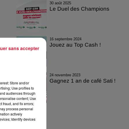
30 août 2025
Le Duel des Champions
16 septembre 2024
Jouez au Top Cash !
uer sans accepter
24 novembre 2023
Gagnez 1 an de café Sati !
erest: Store and/or
tising; Use profiles to
tand audiences through
personalise content; Use
 fraud, and fix errors;
 may process personal
mation actively
vices; Identify devices