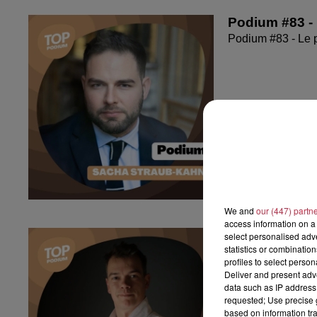
Podium #83 -
Podium #83 - Le 
We and
our (447) partn
access information on a 
Podium #82 - 
select personalised ad
statistics or combinatio
Podium #82 - Le 
profiles to select person
Deliver and present adv
data such as IP address 
requested; Use precise g
based on information tra