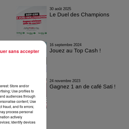
30 août 2025
Le Duel des Champions
16 septembre 2024
Jouez au Top Cash !
uer sans accepter
24 novembre 2023
erest: Store and/or
Gagnez 1 an de café Sati !
tising; Use profiles to
tand audiences through
personalise content; Use
 fraud, and fix errors;
 may process personal
mation actively
vices; Identify devices