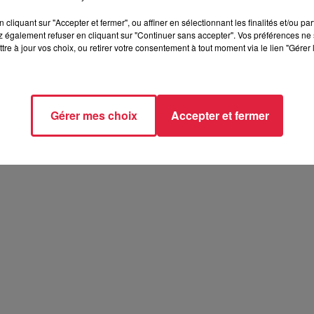
cliquant sur "Accepter et fermer", ou affiner en sélectionnant les finalités et/ou pa
 également refuser en cliquant sur "Continuer sans accepter". Vos préférences ne 
tre à jour vos choix, ou retirer votre consentement à tout moment via le lien "Gérer 
Gérer mes choix
Accepter et fermer
Le parcours de Cécile Sornin
parcours de Cécile Sornin