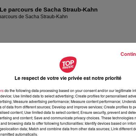
 Le parcours de Sacha Straub-Kahn
parcours de Sacha Straub-Kahn
Contin
Le respect de votre vie privée est notre priorité
ers
do the following data processing based on your consent and/or our legitimate int
device; Use limited data to select advertising; Create profiles for personalised adver
Le parcours de Bruno Dinel
vertising; Measure advertising performance; Measure content performance; Unders
ns of data from different sources; Develop and improve services; Create profiles to 
parcours de Bruno Dinel
alised content; Use limited data to select content; Ensure security, prevent and detect
ertising and content; Save and communicate privacy choices. These technologies
and browsing data to offer following functionalities: Identify devices based on infor
eolocation data; Match and combine data from other data sources; Link different de
nsmitted automatically.