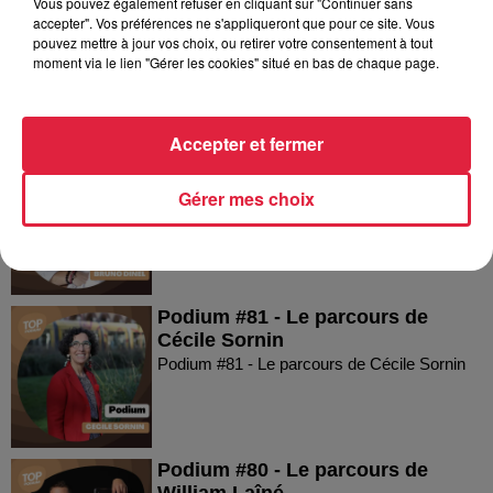
Vous pouvez également refuser en cliquant sur "Continuer sans
Podium #83 - Le parcours de
accepter". Vos préférences ne s'appliqueront que pour ce site. Vous
Sacha Straub-Kahn
pouvez mettre à jour vos choix, ou retirer votre consentement à tout
Podium #83 - Le parcours de Sacha Straub-
moment via le lien "Gérer les cookies" situé en bas de chaque page.
Kahn
Accepter et fermer
Podium #82 - Le parcours de
Bruno Dinel
Gérer mes choix
Podium #82 - Le parcours de Bruno Dinel
Podium #81 - Le parcours de
Cécile Sornin
Podium #81 - Le parcours de Cécile Sornin
Podium #80 - Le parcours de
William Laîné