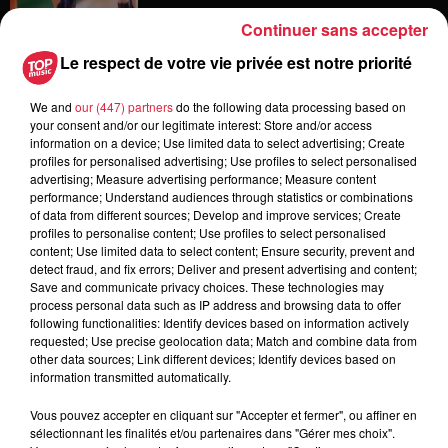
Continuer sans accepter
Le respect de votre vie privée est notre priorité
6 août 2026
Les dernières infos sur la venue du
We and
our (447) partners
do the following data processing based on
pape à Metz en septembre
your consent and/or our legitimate interest: Store and/or access
information on a device; Use limited data to select advertising; Create
profiles for personalised advertising; Use profiles to select personalised
advertising; Measure advertising performance; Measure content
performance; Understand audiences through statistics or combinations
5 août 2026
of data from different sources; Develop and improve services; Create
Europa-Park : des précisons sur
profiles to personalise content; Use profiles to select personalised
l’après Euro-Mir
content; Use limited data to select content; Ensure security, prevent and
detect fraud, and fix errors; Deliver and present advertising and content;
Save and communicate privacy choices. These technologies may
process personal data such as IP address and browsing data to offer
following functionalities: Identify devices based on information actively
requested; Use precise geolocation data; Match and combine data from
other data sources; Link different devices; Identify devices based on
information transmitted automatically.
Dans la même série
Vous pouvez accepter en cliquant sur "Accepter et fermer", ou affiner en
sélectionnant les finalités et/ou partenaires dans "Gérer mes choix".