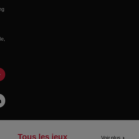
ng
le,
Tous les jeux
Voir plus