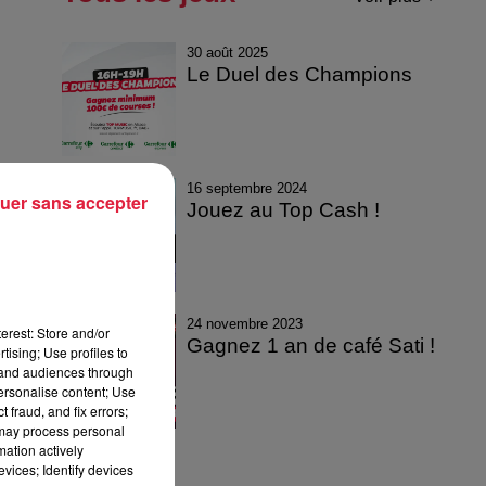
30 août 2025
Le Duel des Champions
16 septembre 2024
uer sans accepter
Jouez au Top Cash !
24 novembre 2023
erest: Store and/or
Gagnez 1 an de café Sati !
tising; Use profiles to
tand audiences through
personalise content; Use
 fraud, and fix errors;
 may process personal
mation actively
vices; Identify devices