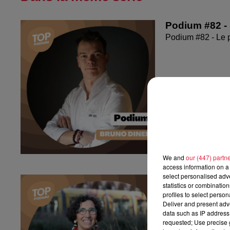
Podium #82 - 
Podium #82 - Le 
We and
our (447) partn
access information on a 
select personalised ad
Podium #81 - 
statistics or combinatio
Podium #81 - Le 
profiles to select person
Deliver and present adv
data such as IP address 
requested; Use precise g