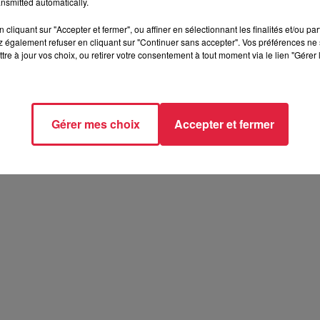
nsmitted automatically.
cliquant sur "Accepter et fermer", ou affiner en sélectionnant les finalités et/ou pa
 également refuser en cliquant sur "Continuer sans accepter". Vos préférences ne 
tre à jour vos choix, ou retirer votre consentement à tout moment via le lien "Gérer 
Gérer mes choix
Accepter et fermer
Le parcours de William Laîné
parcours de William Laîné