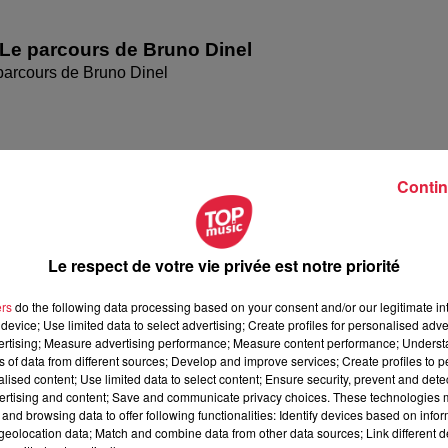
Le parcours de Bruno Dinel
parcours de Bruno Dinel
Contin
Le respect de votre vie privée est notre priorité
ers
do the following data processing based on your consent and/or our legitimate int
device; Use limited data to select advertising; Create profiles for personalised adver
vertising; Measure advertising performance; Measure content performance; Unders
Le parcours de Cécile Sornin
ns of data from different sources; Develop and improve services; Create profiles to 
parcours de Cécile Sornin
alised content; Use limited data to select content; Ensure security, prevent and detect
ertising and content; Save and communicate privacy choices. These technologies
and browsing data to offer following functionalities: Identify devices based on infor
eolocation data; Match and combine data from other data sources; Link different de