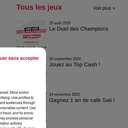
Tous les jeux
Voir plus
30 août 2025
Le Duel des Champions
uer sans accepter
16 septembre 2024
Jouez au Top Cash !
erest: Store and/or
24 novembre 2023
tising; Use profiles to
Gagnez 1 an de café Sati !
tand audiences through
personalise content; Use
 fraud, and fix errors;
 may process personal
mation actively