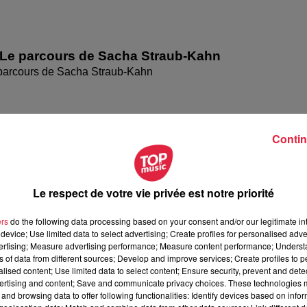
 Le parcours de Sacha Straub-Kahn
parcours de Sacha Straub-Kahn
Contin
Le respect de votre vie privée est notre priorité
ers
do the following data processing based on your consent and/or our legitimate int
device; Use limited data to select advertising; Create profiles for personalised adver
vertising; Measure advertising performance; Measure content performance; Unders
ns of data from different sources; Develop and improve services; Create profiles to 
Le parcours de Bruno Dinel
alised content; Use limited data to select content; Ensure security, prevent and detect
parcours de Bruno Dinel
ertising and content; Save and communicate privacy choices. These technologies
and browsing data to offer following functionalities: Identify devices based on infor