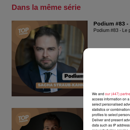
Dans la même série
Podium #83 -
Podium #83 - Le 
We and
our (447) partn
access information on a 
select personalised ad
statistics or combinatio
Podium #82 - 
profiles to select person
Podium #82 - Le 
Deliver and present adv
data such as IP address 