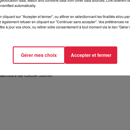
eolocation data; Match and combine data from other data sources; Link different de
nsmitted automatically.
cliquant sur "Accepter et fermer", ou affiner en sélectionnant les finalités et/ou pa
 également refuser en cliquant sur "Continuer sans accepter". Vos préférences ne 
tre à jour vos choix, ou retirer votre consentement à tout moment via le lien "Gérer 
Gérer mes choix
Accepter et fermer
Le parcours de Cécile Sornin
parcours de Cécile Sornin