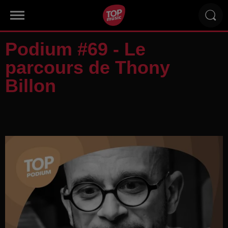
Podium #69 - Le
parcours de Thony
Billon