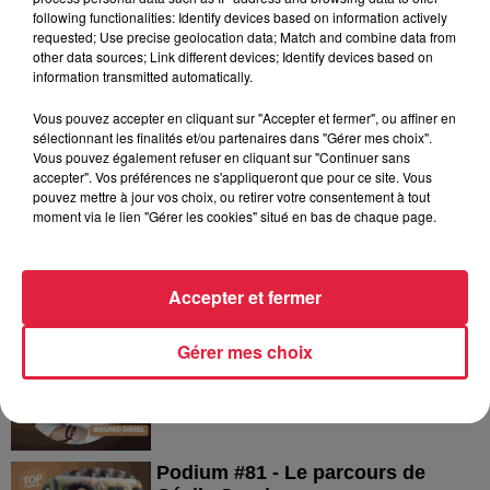
following functionalities: Identify devices based on information actively
requested; Use precise geolocation data; Match and combine data from
5 août 2026
other data sources; Link different devices; Identify devices based on
Europa-Park : des précisons sur
information transmitted automatically.
l’après Euro-Mir
Vous pouvez accepter en cliquant sur "Accepter et fermer", ou affiner en
sélectionnant les finalités et/ou partenaires dans "Gérer mes choix".
Vous pouvez également refuser en cliquant sur "Continuer sans
accepter". Vos préférences ne s'appliqueront que pour ce site. Vous
pouvez mettre à jour vos choix, ou retirer votre consentement à tout
moment via le lien "Gérer les cookies" situé en bas de chaque page.
Dans la même série
Accepter et fermer
Podium #82 - Le parcours de
Bruno Dinel
Gérer mes choix
Podium #82 - Le parcours de Bruno Dinel
Podium #81 - Le parcours de