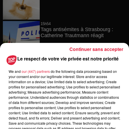
15h54
Tags antisémites à Strasbourg :
Catherine Trautmann réagit
Continuer sans accepter
Le respect de votre vie privée est notre priorité
14h33
Au zoo de Mulhouse : rencontre
We and
our (447) partners
do the following data processing based on
avec les flamants rouges
your consent and/or our legitimate interest: Store and/or access
information on a device; Use limited data to select advertising; Create
profiles for personalised advertising; Use profiles to select personalised
advertising; Measure advertising performance; Measure content
performance; Understand audiences through statistics or combinations
12h23
of data from different sources; Develop and improve services; Create
Les dernières infos sur la venue du
profiles to personalise content; Use profiles to select personalised
pape à Metz en septembre
content; Use limited data to select content; Ensure security, prevent and
detect fraud, and fix errors; Deliver and present advertising and content;
Save and communicate privacy choices. These technologies may
process personal data such as IP address and browsing data to offer