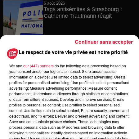
6 août 2026
Tags antisémites à Strasbourg :
Catherine Trautmann réagit
Continuer sans accepter
6 août 2026
Au zoo de Mulhouse : rencontre
Le respect de votre vie privée est notre priorité
avec les flamants rouges
We and
our (447) partners
do the following data processing based on
your consent and/or our legitimate interest: Store and/or access
information on a device; Use limited data to select advertising; Create
profiles for personalised advertising; Use profiles to select personalised
6 août 2026
advertising; Measure advertising performance; Measure content
Les dernières infos sur la venue du
performance; Understand audiences through statistics or combinations
pape à Metz en septembre
of data from different sources; Develop and improve services; Create
profiles to personalise content; Use profiles to select personalised
content; Use limited data to select content; Ensure security, prevent and
detect fraud, and fix errors; Deliver and present advertising and content;
Save and communicate privacy choices. These technologies may
process personal data such as IP address and browsing data to offer
5 août 2026
following functionalities: Identify devices based on information actively
Europa-Park : des précisons sur
requested; Use precise geolocation data; Match and combine data from