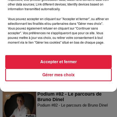
l’après Euro-Mir
other data sources; Link different devices; Identify devices based on
information transmitted automatically.
Vous pouvez accepter en cliquant sur "Accepter et fermer", ou affiner en
sélectionnant les finalités et/ou partenaires dans "Gérer mes choix".
Vous pouvez également refuser en cliquant sur "Continuer sans
accepter". Vos préférences ne s'appliqueront que pour ce site. Vous
pouvez mettre à jour vos choix, ou retirer votre consentement à tout
Dans la même série
moment via le lien "Gérer les cookies" situé en bas de chaque page.
Podium #83 - Le parcours de
Accepter et fermer
Sacha Straub-Kahn
Podium #83 - Le parcours de Sacha Straub-
Gérer mes choix
Kahn
Podium #82 - Le parcours de
Bruno Dinel
Podium #82 - Le parcours de Bruno Dinel