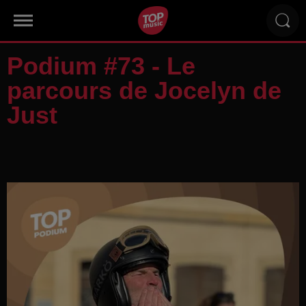
Podium #73 - Le
parcours de Jocelyn de
Just