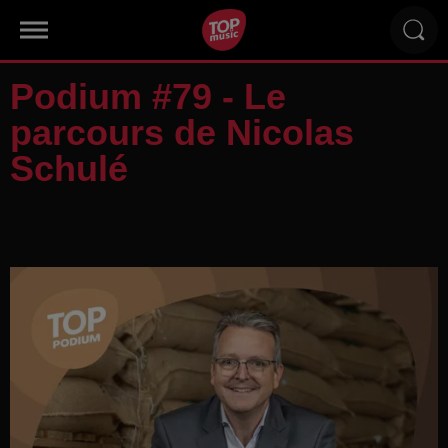
Podium #79 - Le
parcours de Nicolas
Schulé