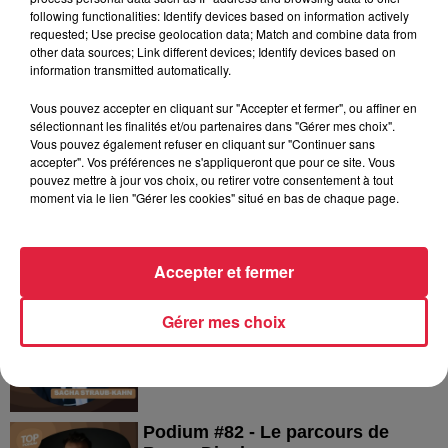
following functionalities: Identify devices based on information actively
requested; Use precise geolocation data; Match and combine data from
5 août 2026
other data sources; Link different devices; Identify devices based on
Europa-Park : des précisons sur
information transmitted automatically.
l’après Euro-Mir
Vous pouvez accepter en cliquant sur "Accepter et fermer", ou affiner en
sélectionnant les finalités et/ou partenaires dans "Gérer mes choix".
Vous pouvez également refuser en cliquant sur "Continuer sans
accepter". Vos préférences ne s'appliqueront que pour ce site. Vous
pouvez mettre à jour vos choix, ou retirer votre consentement à tout
moment via le lien "Gérer les cookies" situé en bas de chaque page.
Dans la même série
Accepter et fermer
Podium #83 - Le parcours de
Sacha Straub-Kahn
Gérer mes choix
Podium #83 - Le parcours de Sacha Straub-
Kahn
Podium #82 - Le parcours de