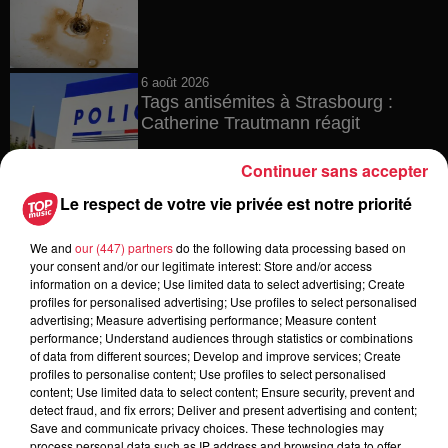
6 août 2026
Tags antisémites à Strasbourg :
Catherine Trautmann réagit
Continuer sans accepter
Le respect de votre vie privée est notre priorité
6 août 2026
Au zoo de Mulhouse : rencontre
We and
our (447) partners
do the following data processing based on
avec les flamants rouges
your consent and/or our legitimate interest: Store and/or access
information on a device; Use limited data to select advertising; Create
profiles for personalised advertising; Use profiles to select personalised
advertising; Measure advertising performance; Measure content
performance; Understand audiences through statistics or combinations
6 août 2026
of data from different sources; Develop and improve services; Create
Les dernières infos sur la venue du
profiles to personalise content; Use profiles to select personalised
pape à Metz en septembre
content; Use limited data to select content; Ensure security, prevent and
detect fraud, and fix errors; Deliver and present advertising and content;
Save and communicate privacy choices. These technologies may
process personal data such as IP address and browsing data to offer