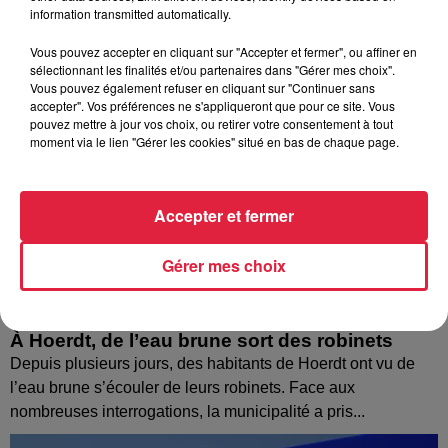
information transmitted automatically.
Vous pouvez accepter en cliquant sur "Accepter et fermer", ou affiner en
sélectionnant les finalités et/ou partenaires dans "Gérer mes choix".
Vous pouvez également refuser en cliquant sur "Continuer sans
accepter". Vos préférences ne s'appliqueront que pour ce site. Vous
pouvez mettre à jour vos choix, ou retirer votre consentement à tout
moment via le lien "Gérer les cookies" situé en bas de chaque page.
Accepter et fermer
Gérer mes choix
À Hoerdt, de l’eau brune sort des robinets
Depuis plusieurs jours, des habitants de Hoerdt ont vu de
l’eau brune s’écouler de leurs robinets. Face aux
nombreuses interrogations, la municipalité a pris...