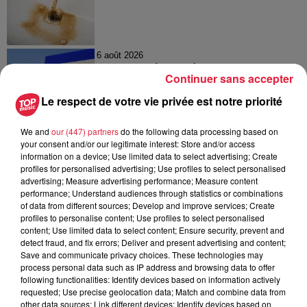
6 août 2026
Tags antisémites à Strasbourg :
Continuer sans accepter
Catherine Trautmann réagit
Le respect de votre vie privée est notre priorité
We and
our (447) partners
do the following data processing based on
your consent and/or our legitimate interest: Store and/or access
6 août 2026
information on a device; Use limited data to select advertising; Create
Au zoo de Mulhouse : rencontre
profiles for personalised advertising; Use profiles to select personalised
avec les flamants rouges
advertising; Measure advertising performance; Measure content
performance; Understand audiences through statistics or combinations
of data from different sources; Develop and improve services; Create
profiles to personalise content; Use profiles to select personalised
content; Use limited data to select content; Ensure security, prevent and
detect fraud, and fix errors; Deliver and present advertising and content;
Save and communicate privacy choices. These technologies may
process personal data such as IP address and browsing data to offer
À découvrir également
following functionalities: Identify devices based on information actively
requested; Use precise geolocation data; Match and combine data from
other data sources; Link different devices; Identify devices based on