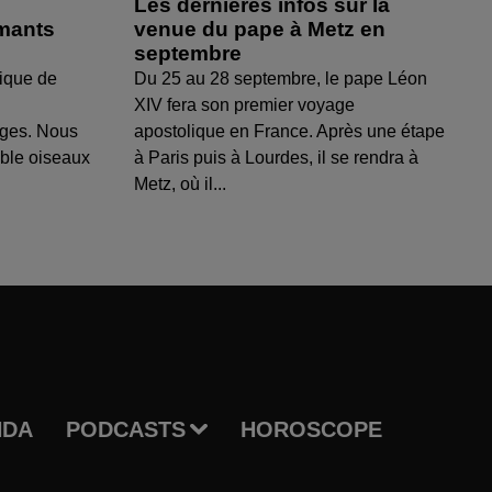
Les dernières infos sur la
amants
venue du pape à Metz en
septembre
ique de
Du 25 au 28 septembre, le pape Léon
XIV fera son premier voyage
uges. Nous
apostolique en France. Après une étape
able oiseaux
à Paris puis à Lourdes, il se rendra à
Metz, où il...
NDA
PODCASTS
HOROSCOPE