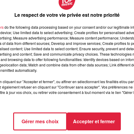
viennent les citoyens de demain. Face à l’horreur de cet acte, j
té éducative et aux élèves. J’adresse aussi mes sincères
Le respect de votre vie privée est notre priorité
cz
a déclaré : "
Nous avons appris avec effroi l’assassinat d’un
ers
do the following data processing based on your consent and/or our legitimate int
device; Use limited data to select advertising; Create profiles for personalised adver
mémoration des trois ans de l’assassinat de Samuel Paty devant
vertising; Measure advertising performance; Measure content performance; Unders
ttaque terroriste nous touche tous en plein
cœur
.
Mes première
ns of data from different sources; Develop and improve services; Create profiles to 
aux autres personnes blessées durant l’attaque et à la
alised content; Use limited data to select content; Ensure security, prevent and detect
ertising and content; Save and communicate privacy choices. These technologies
ée.
Les enseignants sont le visage de la République.
and browsing data to offer following functionalities: Identify devices based on infor
ous devons faire bloc face à ces ignobles attaques qui
eolocation data; Match and combine data from other data sources; Link different de
eignants, et les épauler dans leur mission vitale de
nsmitted automatically.
e."
cliquant sur "Accepter et fermer", ou affiner en sélectionnant les finalités et/ou pa
rimer sa plus grande tristesse et sa solidarité avec tous les
 également refuser en cliquant sur "Continuer sans accepter". Vos préférences ne 
tre à jour vos choix, ou retirer votre consentement à tout moment via le lien "Gérer 
rras après les événements terribles qui s’y sont déroulés. Il
islamiste nous enlève un autre Hussard de la République.
rontés aujourd’hui à l’inimaginable."
Gérer mes choix
Accepter et fermer
t de nombreux téléconseillers