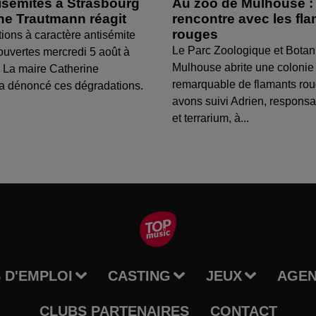
isémites à Strasbourg
Au zoo de Mulhouse :
ine Trautmann réagit
rencontre avec les fl
rouges
tions à caractère antisémite
Le Parc Zoologique et Botan
ouvertes mercredi 5 août à
Mulhouse abrite une colonie
 La maire Catherine
remarquable de flamants ro
a dénoncé ces dégradations.
avons suivi Adrien, respons
et terrarium, à...
 D'EMPLOI
CASTING
JEUX
AGE
CLUBS PARTENAIRES
CONTACT