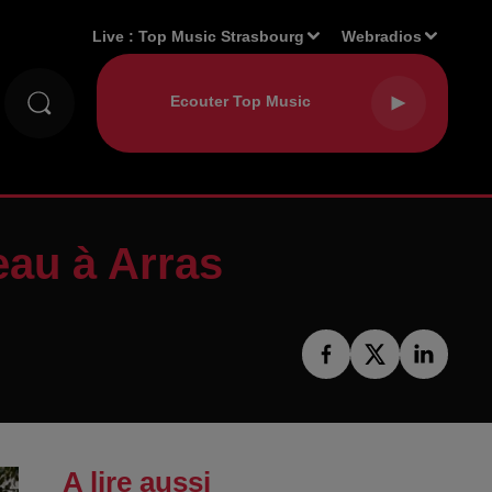
Live :
Top Music Strasbourg
Webradios
eau à Arras
A lire aussi