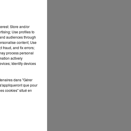
e
erest: Store and/or
tising; Use profiles to
tand audiences through
s
personalise content; Use
 fraud, and fix errors;
 may process personal
mation actively
vices; Identify devices
rtenaires dans "Gérer
s'appliqueront que pour
les cookies" situé en
 a