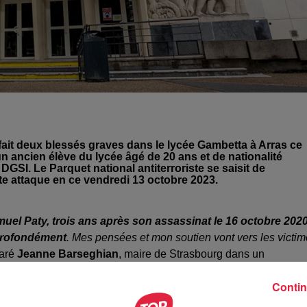
ait deux blessés graves dans le lycée Gambetta à Arras ce
d’un ancien élève du lycée âgé de 20 ans et de nationalité
la DGSI. Le Parquet national antiterroriste se saisit de
te attaque en ce vendredi 13 octobre 2023.
uel Paty, trois ans après son assassinat le 16 octobre 2020
 profondément
. Mes pensées et mon soutien vont vers les victi
laré
Jeanne Barseghian
, maire de Strasbourg dans un
ole.
Contin
jouté : "
Une nouvelle fois c’est notre institution la plus chère à