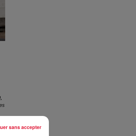
,
mes
uer sans accepter