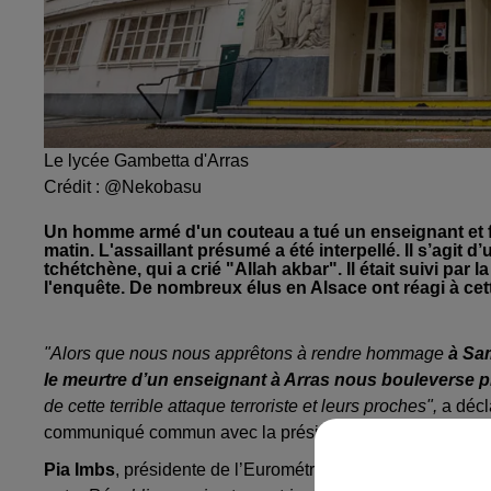
Le lycée Gambetta d'Arras
Crédit :
@Nekobasu
Un homme armé d'un couteau a tué un enseignant et f
matin. L'assaillant présumé a été interpellé. Il s’agit 
tchétchène, qui a crié "Allah akbar". Il était suivi par 
l'enquête. De nombreux élus en Alsace ont réagi à cet
"Alors que nous nous apprêtons à rendre hommage
à Sam
le meurtre d’un enseignant à Arras nous bouleverse
de cette terrible attaque terroriste et leurs proches",
a déc
communiqué commun avec la présidente de l'Eurométrop
Pia Imbs
, présidente de l’Eurométropole de Strasbourg a a