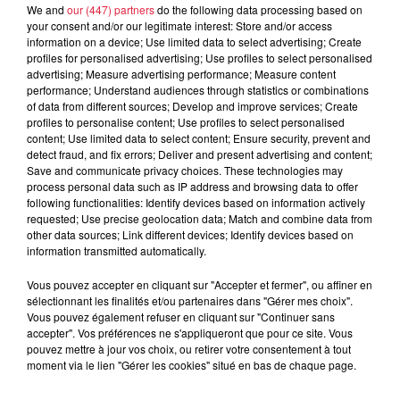
We and
our (447) partners
do the following data processing based on
your consent and/or our legitimate interest: Store and/or access
À découvrir également
information on a device; Use limited data to select advertising; Create
profiles for personalised advertising; Use profiles to select personalised
advertising; Measure advertising performance; Measure content
performance; Understand audiences through statistics or combinations
of data from different sources; Develop and improve services; Create
profiles to personalise content; Use profiles to select personalised
content; Use limited data to select content; Ensure security, prevent and
detect fraud, and fix errors; Deliver and present advertising and content;
Save and communicate privacy choices. These technologies may
process personal data such as IP address and browsing data to offer
following functionalities: Identify devices based on information actively
requested; Use precise geolocation data; Match and combine data from
other data sources; Link different devices; Identify devices based on
information transmitted automatically.
Vous pouvez accepter en cliquant sur "Accepter et fermer", ou affiner en
sélectionnant les finalités et/ou partenaires dans "Gérer mes choix".
Vous pouvez également refuser en cliquant sur "Continuer sans
accepter". Vos préférences ne s'appliqueront que pour ce site. Vous
pouvez mettre à jour vos choix, ou retirer votre consentement à tout
moment via le lien "Gérer les cookies" situé en bas de chaque page.
À Hoerdt, de l’eau brune sort des robinets