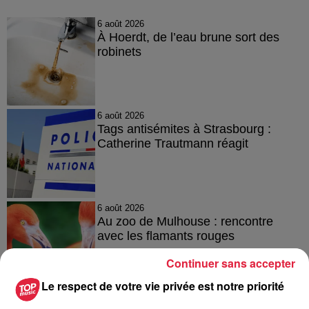
6 août 2026
À Hoerdt, de l’eau brune sort des
robinets
6 août 2026
Tags antisémites à Strasbourg :
Catherine Trautmann réagit
6 août 2026
Au zoo de Mulhouse : rencontre
avec les flamants rouges
Continuer sans accepter
Le respect de votre vie privée est notre priorité