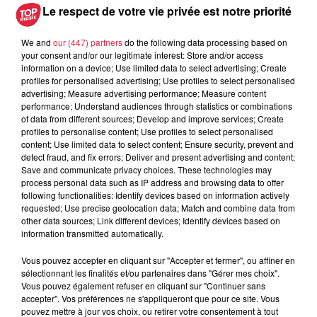
Le respect de votre vie privée est notre priorité
We and
our (447) partners
do the following data processing based on
A lire aussi
your consent and/or our legitimate interest: Store and/or access
information on a device; Use limited data to select advertising; Create
profiles for personalised advertising; Use profiles to select personalised
advertising; Measure advertising performance; Measure content
6 août 2026
performance; Understand audiences through statistics or combinations
À Hoerdt, de l’eau brune sort des
of data from different sources; Develop and improve services; Create
robinets
profiles to personalise content; Use profiles to select personalised
content; Use limited data to select content; Ensure security, prevent and
detect fraud, and fix errors; Deliver and present advertising and content;
Save and communicate privacy choices. These technologies may
process personal data such as IP address and browsing data to offer
6 août 2026
following functionalities: Identify devices based on information actively
Tags antisémites à Strasbourg :
requested; Use precise geolocation data; Match and combine data from
Catherine Trautmann réagit
other data sources; Link different devices; Identify devices based on
information transmitted automatically.
Vous pouvez accepter en cliquant sur "Accepter et fermer", ou affiner en
sélectionnant les finalités et/ou partenaires dans "Gérer mes choix".
6 août 2026
Vous pouvez également refuser en cliquant sur "Continuer sans
Au zoo de Mulhouse : rencontre
accepter". Vos préférences ne s'appliqueront que pour ce site. Vous
avec les flamants rouges
pouvez mettre à jour vos choix, ou retirer votre consentement à tout