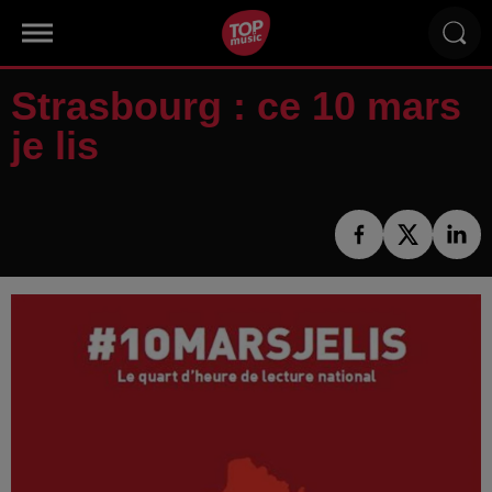
Strasbourg : ce 10 mars
je lis