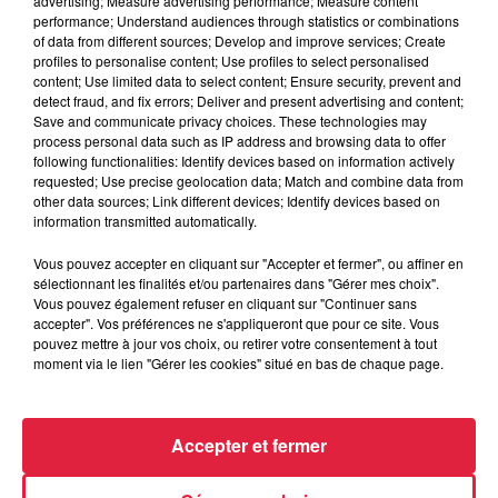
advertising; Measure advertising performance; Measure content
6 août 2026
performance; Understand audiences through statistics or combinations
Tags antisémites à Strasbourg :
of data from different sources; Develop and improve services; Create
Catherine Trautmann réagit
profiles to personalise content; Use profiles to select personalised
content; Use limited data to select content; Ensure security, prevent and
detect fraud, and fix errors; Deliver and present advertising and content;
Save and communicate privacy choices. These technologies may
process personal data such as IP address and browsing data to offer
6 août 2026
following functionalities: Identify devices based on information actively
Au zoo de Mulhouse : rencontre
requested; Use precise geolocation data; Match and combine data from
avec les flamants rouges
other data sources; Link different devices; Identify devices based on
information transmitted automatically.
Vous pouvez accepter en cliquant sur "Accepter et fermer", ou affiner en
sélectionnant les finalités et/ou partenaires dans "Gérer mes choix".
Vous pouvez également refuser en cliquant sur "Continuer sans
accepter". Vos préférences ne s'appliqueront que pour ce site. Vous
pouvez mettre à jour vos choix, ou retirer votre consentement à tout
À découvrir également
moment via le lien "Gérer les cookies" situé en bas de chaque page.
Accepter et fermer