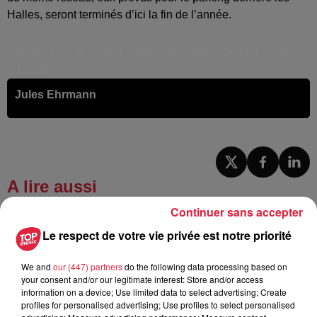
Halles, seront terminés d’ici la fin de l’année.
Publié : 17 juin 2025 à 12h29 - Modifié : 30 octobre 2025
à 16h48
Jules Ehrmann
A lire aussi
Continuer sans accepter
6 août 2026
Le respect de votre vie privée est notre priorité
À Hoerdt, de l’eau brune sort des
robinets
We and
our (447) partners
do the following data processing based on
your consent and/or our legitimate interest: Store and/or access
information on a device; Use limited data to select advertising; Create
profiles for personalised advertising; Use profiles to select personalised