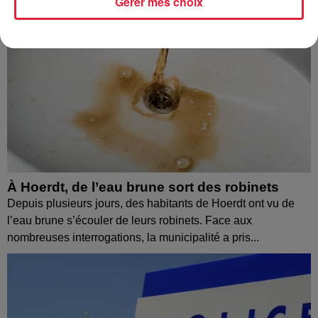
Gérer mes choix
À Hoerdt, de l’eau brune sort des robinets
Depuis plusieurs jours, des habitants de Hoerdt ont vu de
l’eau brune s’écouler de leurs robinets. Face aux
nombreuses interrogations, la municipalité a pris...