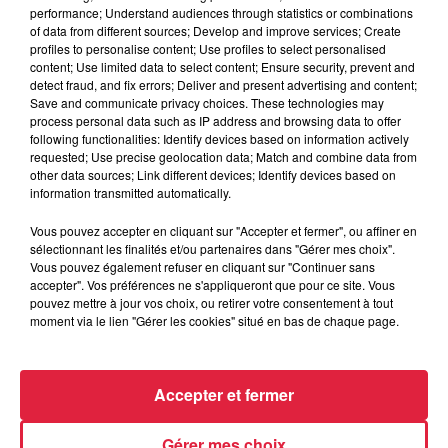
Colmar.
performance; Understand audiences through statistics or combinations
of data from different sources; Develop and improve services; Create
profiles to personalise content; Use profiles to select personalised
Publié : 5 novembre 2025 à 14h08 - Modifié : 19
content; Use limited data to select content; Ensure security, prevent and
detect fraud, and fix errors; Deliver and present advertising and content;
novembre 2025 à 8h38
Save and communicate privacy choices. These technologies may
process personal data such as IP address and browsing data to offer
following functionalities: Identify devices based on information actively
requested; Use precise geolocation data; Match and combine data from
other data sources; Link different devices; Identify devices based on
information transmitted automatically.
A lire aussi
Vous pouvez accepter en cliquant sur "Accepter et fermer", ou affiner en
sélectionnant les finalités et/ou partenaires dans "Gérer mes choix".
Vous pouvez également refuser en cliquant sur "Continuer sans
accepter". Vos préférences ne s'appliqueront que pour ce site. Vous
12h23
Les dernières infos sur la venue du
pouvez mettre à jour vos choix, ou retirer votre consentement à tout
moment via le lien "Gérer les cookies" situé en bas de chaque page.
pape à Metz en septembre
Accepter et fermer
5 août 2026
Europa-Park : des précisons sur
Gérer mes choix