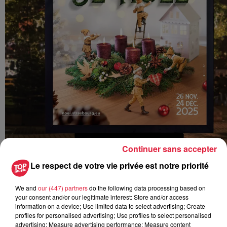
Continuer sans accepter
Le respect de votre vie privée est notre priorité
Retrouvez notre
carte interactive
des marchés de Noël
We and
our (447) partners
do the following data processing based on
2025 en Alsace (dates et lieux).
your consent and/or our legitimate interest: Store and/or access
information on a device; Use limited data to select advertising; Create
profiles for personalised advertising; Use profiles to select personalised
Et retrouvez ici toutes les infos sur le marché de Noël de
advertising; Measure advertising performance; Measure content