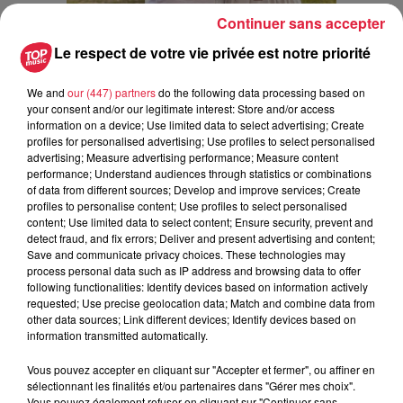
Continuer sans accepter
Le respect de votre vie privée est notre priorité
We and
our (447) partners
do the following data processing based on
your consent and/or our legitimate interest: Store and/or access
Estelle et Dan avec leurs deux ouvrages / @DR
information on a device; Use limited data to select advertising; Create
profiles for personalised advertising; Use profiles to select personalised
Difficile de consigner tous vos souvenirs en une
advertising; Measure advertising performance; Measure content
interview, mais parlez-nous de vos deux plus grandes
performance; Understand audiences through statistics or combinations
joies et de vos deux plus grandes galères dans votre
of data from different sources; Develop and improve services; Create
profiles to personalise content; Use profiles to select personalised
tour du monde ?
content; Use limited data to select content; Ensure security, prevent and
detect fraud, and fix errors; Deliver and present advertising and content;
Fiou ! il y en à tellement … Après tout, il ne peut pas y avoir
Save and communicate privacy choices. These technologies may
“d’Aventures” dans “Mésaventures”! Mais s’il fallait choisir ?
process personal data such as IP address and browsing data to offer
Une première grande épreuve remonte à notre passage en
following functionalities: Identify devices based on information actively
requested; Use precise geolocation data; Match and combine data from
Bolivie (Juin 2025), dans la région du Sud Lípez, à la
other data sources; Link different devices; Identify devices based on
frontière chilienne. Nous voulions explorer ce parc d’altitude
information transmitted automatically.
lorsque nous sommes arrivés en pleine tempête de neige
Vous pouvez accepter en cliquant sur "Accepter et fermer", ou affiner en
exceptionnelle, décrite comme la plus violente depuis plus
sélectionnant les finalités et/ou partenaires dans "Gérer mes choix".
d’une décennie. Nous étions à près de 5 000 mètres
Vous pouvez également refuser en cliquant sur "Continuer sans