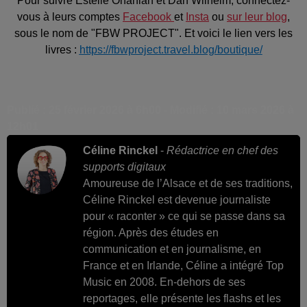
Pour suivre Estelle Ohanian et Dan Wilhelm, connectez-
vous à leurs comptes
Facebook
et
Insta
ou
sur leur blog
,
sous le nom de "FBW PROJECT". Et voici le lien vers les
livres :
https://fbwproject.travel.blog/boutique/
Publié : 25 février 2026 à 6h00 - Modifié : 10 mars 2026 à
12h01
Céline Rinckel
-
Rédactrice en chef des
supports digitaux
Amoureuse de l’Alsace et de ses traditions,
Céline Rinckel est devenue journaliste
pour « raconter » ce qui se passe dans sa
région. Après des études en
communication et en journalisme, en
France et en Irlande, Céline a intégré Top
Music en 2008. En-dehors de ses
reportages, elle présente les flashs et les