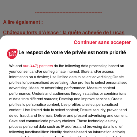
--------------------------------------------
A lire également :
Châteaux forts d'Alsace : la quête achevée de Lucas
Continuer sans accepter
Pas de bus scolaires et interurbains ce mercredi 17
janvier en Alsace
Le respect de votre vie privée est notre priorité
L'Alsace placée en vigilance orange neige-verglas
We and
our (447) partners
do the following data processing based on
your consent and/or our legitimate interest: Store and/or access
information on a device; Use limited data to select advertising; Create
Publié : 17 janvier 2024 à 8h47 - Modifié : 18 janvier 2024 à
profiles for personalised advertising; Use profiles to select personalised
13h49 Maud Karst
advertising; Measure advertising performance; Measure content
performance; Understand audiences through statistics or combinations
of data from different sources; Develop and improve services; Create
profiles to personalise content; Use profiles to select personalised
content; Use limited data to select content; Ensure security, prevent and
detect fraud, and fix errors; Deliver and present advertising and content;
A lire aussi
Save and communicate privacy choices. These technologies may
process personal data such as IP address and browsing data to offer
following functionalities: Identify devices based on information actively
6 août 2026