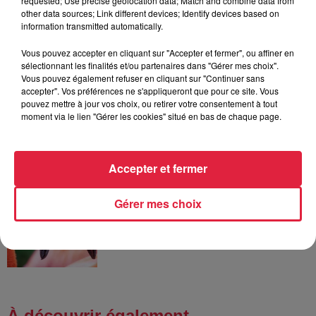
requested; Use precise geolocation data; Match and combine data from
À Hoerdt, de l’eau brune sort des
other data sources; Link different devices; Identify devices based on
robinets
information transmitted automatically.
Vous pouvez accepter en cliquant sur "Accepter et fermer", ou affiner en
sélectionnant les finalités et/ou partenaires dans "Gérer mes choix".
Vous pouvez également refuser en cliquant sur "Continuer sans
6 août 2026
accepter". Vos préférences ne s'appliqueront que pour ce site. Vous
Tags antisémites à Strasbourg :
pouvez mettre à jour vos choix, ou retirer votre consentement à tout
moment via le lien "Gérer les cookies" situé en bas de chaque page.
Catherine Trautmann réagit
Accepter et fermer
6 août 2026
Au zoo de Mulhouse : rencontre
Gérer mes choix
avec les flamants rouges
À découvrir également