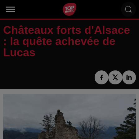
Châteaux forts d'Alsace
: la quête achevée de
Lucas