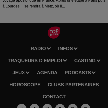
voyage apostolique en France. Après une étape à Paris puis
à Lourdes, il se rendra à Metz, où il...
RADIO
INFOS
TRAQUEURS D'EMPLOI
CASTING
JEUX
AGENDA
PODCASTS
HOROSCOPE
CLUBS PARTENAIRES
CONTACT