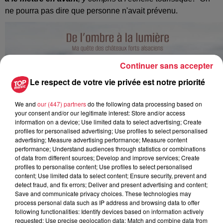
ne pourra pas dire que personne n'avait prévenu.
Continuer sans accepter
Le respect de votre vie privée est notre priorité
We and
our (447) partners
do the following data processing based on
your consent and/or our legitimate interest: Store and/or access
information on a device; Use limited data to select advertising; Create
profiles for personalised advertising; Use profiles to select personalised
advertising; Measure advertising performance; Measure content
performance; Understand audiences through statistics or combinations
of data from different sources; Develop and improve services; Create
profiles to personalise content; Use profiles to select personalised
content; Use limited data to select content; Ensure security, prevent and
detect fraud, and fix errors; Deliver and present advertising and content;
Save and communicate privacy choices. These technologies may
Le Rathsamhausen, à Ottrott, a les honneurs de la couverture
process personal data such as IP address and browsing data to offer
following functionalities: Identify devices based on information actively
>
Lien vers la cagnotte et la pré-commande
<
requested; Use precise geolocation data; Match and combine data from