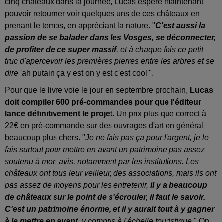
cinq châteaux dans la journée, Lucas espère maintenant
pouvoir retourner voir quelques uns de ces châteaux en
prenant le temps, en appréciant la nature. "
C'est aussi la
passion de se balader dans les Vosges, se déconnecter,
de profiter de ce super massif
, et à chaque fois ce petit
truc d'apercevoir les premières pierres entre les arbres et se
dire
'ah putain ça y est on y est c'est cool'".
Pour que le livre voie le jour en septembre prochain,
Lucas
doit compiler 600 pré-commandes pour que l'éditeur
lance définitivement le projet
. Un prix plus que correct à
22€ en pré-commande sur des ouvrages d'art en général
beaucoup plus chers. "
Je ne fais pas ça pour l'argent, je le
fais surtout pour mettre en avant un patrimoine pas assez
soutenu à mon avis, notamment par les institutions. Les
châteaux ont tous leur veilleur, des associations, mais ils ont
pas assez de moyens pour les entretenir,
il y a beaucoup
de châteaux sur le point de s'écrouler, il faut le savoir.
C'est un patrimoine énorme, et il y aurait tout à y gagner
à le mettre en avant
, y compris à l'échelle touristique
." On