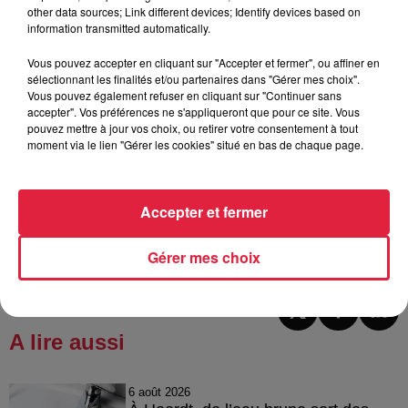
other data sources; Link different devices; Identify devices based on
-------------------------
information transmitted automatically.
A lire aussi
Vous pouvez accepter en cliquant sur "Accepter et fermer", ou affiner en
sélectionnant les finalités et/ou partenaires dans "Gérer mes choix".
>
L'exceptionnelle carte des vins du Cheval Blanc de
Vous pouvez également refuser en cliquant sur "Continuer sans
Feldbach
accepter". Vos préférences ne s'appliqueront que pour ce site. Vous
pouvez mettre à jour vos choix, ou retirer votre consentement à tout
>
Le programme de Strasbourg, capitale mondiale du livre
moment via le lien "Gérer les cookies" situé en bas de chaque page.
Accepter et fermer
Publié : 16 janvier 2024 à 22h21 - Modifié : 30 octobre 2025
à 16h47 Sébastien RUFFET
Gérer mes choix
A lire aussi
6 août 2026