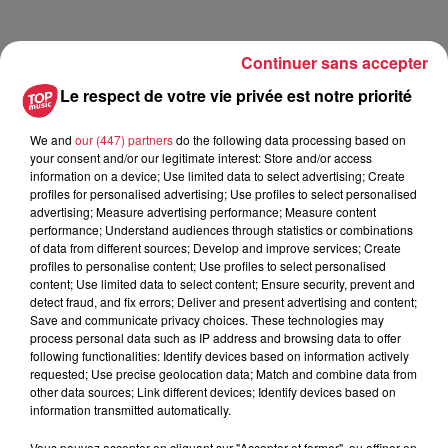
Publié : 16 juin 2025 à 14h49 - Modifié : 20 juin 2025 à
Continuer sans accepter
8h13
Le respect de votre vie privée est notre priorité
Jules Ehrmann
We and
our (447) partners
do the following data processing based on
your consent and/or our legitimate interest: Store and/or access
information on a device; Use limited data to select advertising; Create
profiles for personalised advertising; Use profiles to select personalised
advertising; Measure advertising performance; Measure content
performance; Understand audiences through statistics or combinations
A lire aussi
of data from different sources; Develop and improve services; Create
profiles to personalise content; Use profiles to select personalised
content; Use limited data to select content; Ensure security, prevent and
6 août 2026
detect fraud, and fix errors; Deliver and present advertising and content;
À Hoerdt, de l’eau brune sort des
Save and communicate privacy choices. These technologies may
robinets
process personal data such as IP address and browsing data to offer
following functionalities: Identify devices based on information actively
requested; Use precise geolocation data; Match and combine data from
other data sources; Link different devices; Identify devices based on
information transmitted automatically.
6 août 2026
Tags antisémites à Strasbourg :
Vous pouvez accepter en cliquant sur "Accepter et fermer", ou affiner en