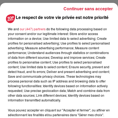
Continuer sans accepter
Publié : 4 mai 2023 à 9h31 - Modifié : 30 octobre 2025 à
Le respect de votre vie privée est notre priorité
16h48 Léo Vallori
We and
our (447) partners
do the following data processing based on
your consent and/or our legitimate interest: Store and/or access
information on a device; Use limited data to select advertising; Create
profiles for personalised advertising; Use profiles to select personalised
A lire aussi
advertising; Measure advertising performance; Measure content
performance; Understand audiences through statistics or combinations
of data from different sources; Develop and improve services; Create
6 août 2026
profiles to personalise content; Use profiles to select personalised
À Hoerdt, de l’eau brune sort des
content; Use limited data to select content; Ensure security, prevent and
detect fraud, and fix errors; Deliver and present advertising and content;
robinets
Save and communicate privacy choices. These technologies may
process personal data such as IP address and browsing data to offer
following functionalities: Identify devices based on information actively
requested; Use precise geolocation data; Match and combine data from
other data sources; Link different devices; Identify devices based on
6 août 2026
information transmitted automatically.
Tags antisémites à Strasbourg :
Catherine Trautmann réagit
Vous pouvez accepter en cliquant sur "Accepter et fermer", ou affiner en
sélectionnant les finalités et/ou partenaires dans "Gérer mes choix".