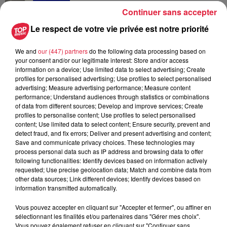
Continuer sans accepter
14h33
Au zoo de Mulhouse : rencontre
Le respect de votre vie privée est notre priorité
avec les flamants rouges
We and
our (447) partners
do the following data processing based on
your consent and/or our legitimate interest: Store and/or access
information on a device; Use limited data to select advertising; Create
profiles for personalised advertising; Use profiles to select personalised
advertising; Measure advertising performance; Measure content
performance; Understand audiences through statistics or combinations
of data from different sources; Develop and improve services; Create
À découvrir également
profiles to personalise content; Use profiles to select personalised
content; Use limited data to select content; Ensure security, prevent and
detect fraud, and fix errors; Deliver and present advertising and content;
Save and communicate privacy choices. These technologies may
process personal data such as IP address and browsing data to offer
following functionalities: Identify devices based on information actively
requested; Use precise geolocation data; Match and combine data from
other data sources; Link different devices; Identify devices based on
information transmitted automatically.
Vous pouvez accepter en cliquant sur "Accepter et fermer", ou affiner en
sélectionnant les finalités et/ou partenaires dans "Gérer mes choix".
Vous pouvez également refuser en cliquant sur "Continuer sans